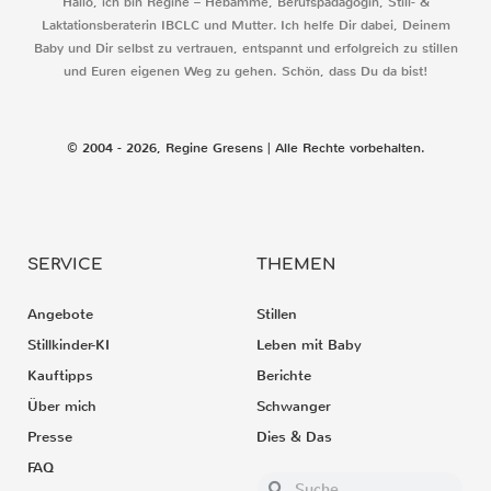
Hallo, ich bin Regine – Hebamme, Berufspädagogin, Still- &
Laktationsberaterin IBCLC und Mutter. Ich helfe Dir dabei, Deinem
Baby und Dir selbst zu vertrauen, entspannt und erfolgreich zu stillen
und Euren eigenen Weg zu gehen. Schön, dass Du da bist!
© 2004 - 2026, Regine Gresens | Alle Rechte vorbehalten.
SERVICE
THEMEN
Angebote
Stillen
Stillkinder-KI
Leben mit Baby
Kauftipps
Berichte
Über mich
Schwanger
Presse
Dies & Das
FAQ