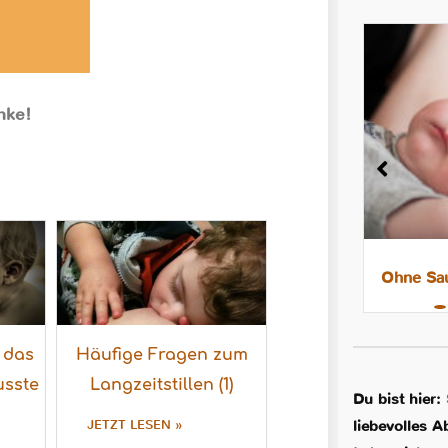
anke!
8 Tipps für leichtere Nächte mit
Ohne Sau
dem Stillkind
 das
Häufige Fragen zum
usste
Langzeitstillen (1)
Du bist hier:
liebevolles A
JETZT LESEN »