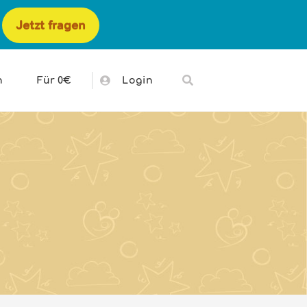
Jetzt fragen
h
Für 0€
Login