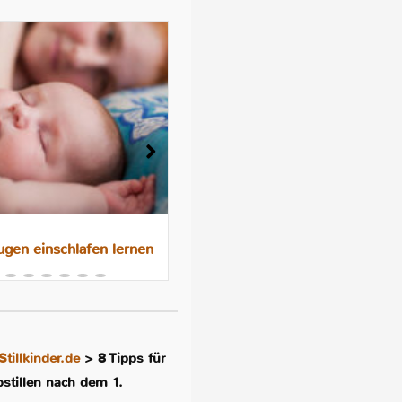
gen einschlafen lernen
Das 10-Nächte-Programm f
besseres Schlafen im
Familienbett
Stillkinder.de
>
8 Tipps für
bstillen nach dem 1.