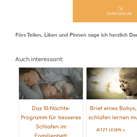
Fürs Teilen, Liken und Pinnen sage ich herzlich D
Auch interessant:
Das 10-Nächte-
Brief eines Babys,
Programm für besseres
schlafen lernen m
Schlafen im
JETZT LESEN »
Familienbett