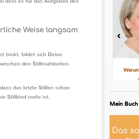
bei dem es für das Aufgeben des
ürliche Weise langsam
trinkt, bildet sich Deine
zwischen den Stillmahlzeiten
Milchstau und Milchbläschen:
Warum 
Was steckt dahinter, was hilft
ass das letzte Stillen schon
in Stillkind mehr ist.
Mein Buch