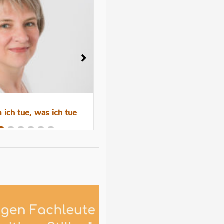
ich tue, was ich tue
Wenn das Abstillen trauri
macht – Gefühle, Hormone 
Hilfen