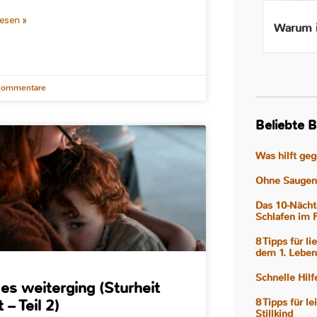
lesen »
Beikost ab 4 Monaten – Ist
Warum i
das wirklich gut für mein
Baby?
Kommentare
Beliebte B
Was hilft ge
Ohne Saugen 
Das 10-Nächt
Schlafen im 
8 Tipps für l
dem 1. Leben
Schnelle Hil
es weiterging (Sturheit
 – Teil 2)
8 Tipps für l
Stillkind