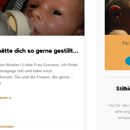
hätte dich so gerne gestillt…
ner Mutter | Liebe Frau Gresens, ich finde
omepage toll und habe mich
lossen, Sie und die Frauen, die gerne –
h
Still
lesen »
Hol Dir die 
eine ang
entspa
mentare