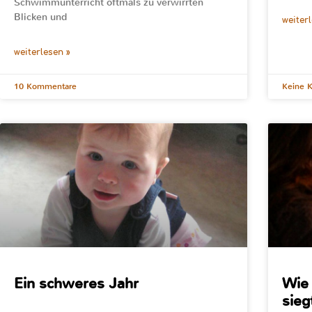
Schwimmunterricht oftmals zu verwirrten
Blicken und
weiter
weiterlesen »
10 Kommentare
Keine 
Ein schweres Jahr
Wie 
siegt