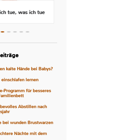
ch tue, was ich tue
Wenn das Abstillen traurig
macht – Gefühle, Hormone
und Hilfen
eiträge
gen kalte Hände bei Babys?
einschlafen lernen
e-Programm für besseres
Familienbett
iebevolles Abstillen nach
sjahr
fe bei wunden Brustwarzen
eichtere Nächte mit dem