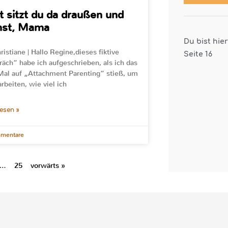
t sitzt du da draußen und
nst, Mama
Du bist hie
ristiane | Hallo Regine,dieses fiktive
Seite 16
äch“ habe ich aufgeschrieben, als ich das
Mal auf „Attachment Parenting“ stieß, um
arbeiten, wie viel ich
lesen »
mentare
…
25
vorwärts »