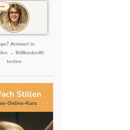
age? Antwort in
en → Stillkinder-KI
testen