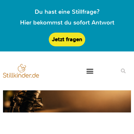
Du hast eine Stillfrage?
Hier bekommst du sofort Antwort
Jetzt fragen