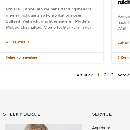
näc
Von H.K. | Anbei ein kleiner Erfahrungsbericht
meiner nicht ganz so komplikationslosen
Von ei
Stillzeit. Vielleicht macht er anderen Müttern
nach 1
Mut durchzuhalten. Meine Tochter kam in der
Welt.
weiterlesen »
weiter
Keine Kommentare
3 Komm
« zurück
1
2
3
vorwär
STILLKINDER.DE
SERVICE
Angebote