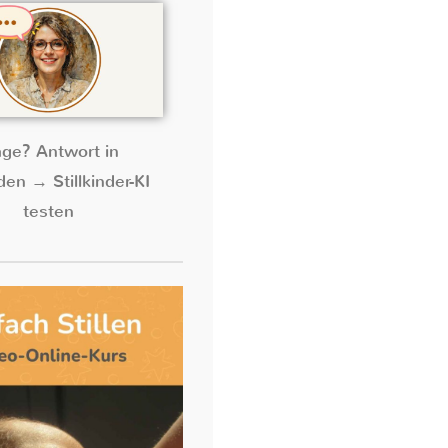
age? Antwort in
en → Stillkinder-KI
testen