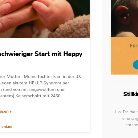
schwieriger Start mit Happy
ner Mutter | Meine Tochter kam in der 37.
egen akutem HELLP-Syndrom per
m (und von mir ungewolltem und
Still
antem) Kaiserschnitt mit 2450
lesen »
Hol Dir die 
eine ang
entspa
entare