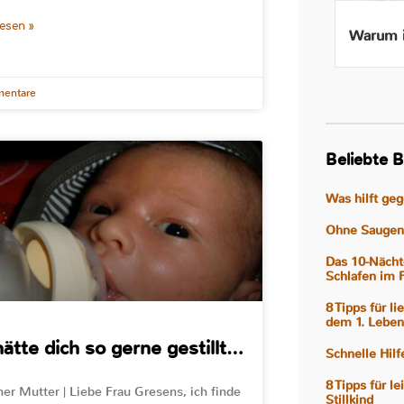
lesen »
Beikost ab 4 Monaten – Ist
Warum i
das wirklich gut für mein
Baby?
entare
Beliebte B
Was hilft ge
Ohne Saugen 
Das 10-Nächt
Schlafen im 
8 Tipps für l
dem 1. Leben
hätte dich so gerne gestillt…
Schnelle Hil
8 Tipps für l
ner Mutter | Liebe Frau Gresens, ich finde
Stillkind