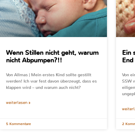
Wenn Stillen nicht geht, warum
Ein 
nicht Abpumpen?!!
End
Von Allmas | Mein erstes Kind sollte gestillt
Von ei
werden! Ich war fest davon überzeugt, dass es
SSW w
klappen wird – und warum auch nicht?
eilige
ungepl
weiterlesen »
weiter
5 Kommentare
2 Komm