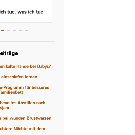
ch tue, was ich tue
Wenn das Abstillen traurig
macht – Gefühle, Hormone
und Hilfen
eiträge
gen kalte Hände bei Babys?
einschlafen lernen
e-Programm für besseres
Familienbett
iebevolles Abstillen nach
sjahr
fe bei wunden Brustwarzen
eichtere Nächte mit dem