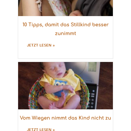
10 Tipps, damit das Stillkind besser
zunimmt
JETZT LESEN »
Vom Wiegen nimmt das Kind nicht zu
JETZT LESEN »