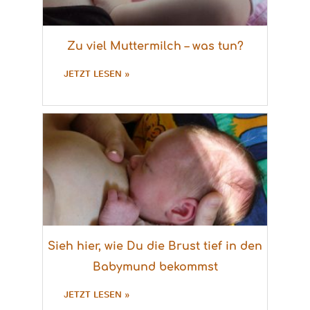
Zu viel Muttermilch – was tun?
JETZT LESEN »
Sieh hier, wie Du die Brust tief in den
Babymund bekommst
JETZT LESEN »