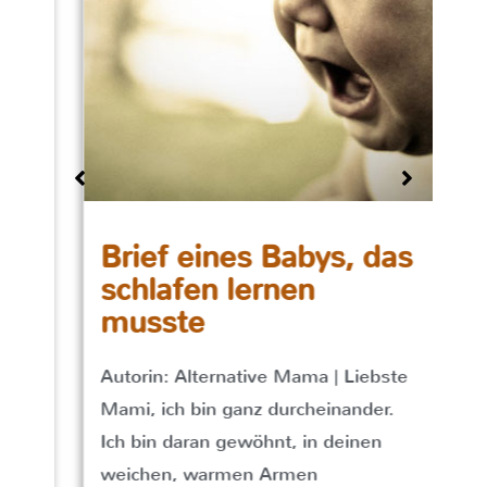
Brief eines Babys, das
schlafen lernen
L
musste
W
Autorin: Alternative Mama | Liebste
d
t
Mami, ich bin ganz durcheinander.
„
rn
Ich bin daran gewöhnt, in deinen
i
n
weichen, warmen Armen
n