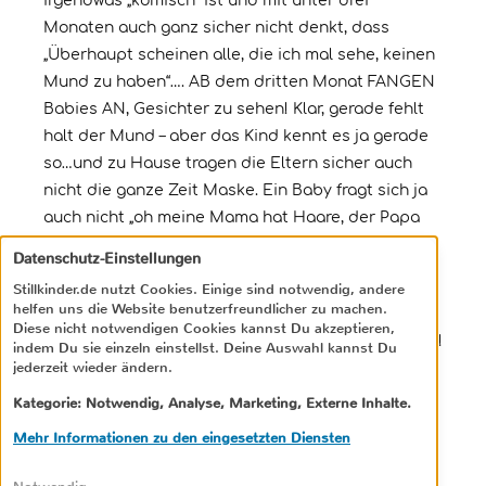
irgendwas „komisch“ ist und mit unter drei
Monaten auch ganz sicher nicht denkt, dass
„Überhaupt scheinen alle, die ich mal sehe, keinen
Mund zu haben“…. AB dem dritten Monat FANGEN
Babies AN, Gesichter zu sehen! Klar, gerade fehlt
halt der Mund – aber das Kind kennt es ja gerade
so…und zu Hause tragen die Eltern sicher auch
nicht die ganze Zeit Maske. Ein Baby fragt sich ja
auch nicht „oh meine Mama hat Haare, der Papa
Glatze – wie MERKWÜRDIG“
Datenschutz-Einstellungen
Da ist ein Lockdown für die Eltern sicher schwierig
Stillkinder.de nutzt Cookies. Einige sind notwendig, andere
helfen uns die Website benutzerfreundlicher zu machen.
– aber ein Baby, nur um Mitleid? zu erhaschen, so
Diese nicht notwendigen Cookies kannst Du akzeptieren,
zu instrumentalisieren, ist sicher kein schöner Weg!
indem Du sie einzeln einstellst. Deine Auswahl kannst Du
jederzeit wieder ändern.
Antworten
Kategorie: Notwendig, Analyse, Marketing, Externe Inhalte.
Mehr Informationen zu den eingesetzten Diensten
Alina