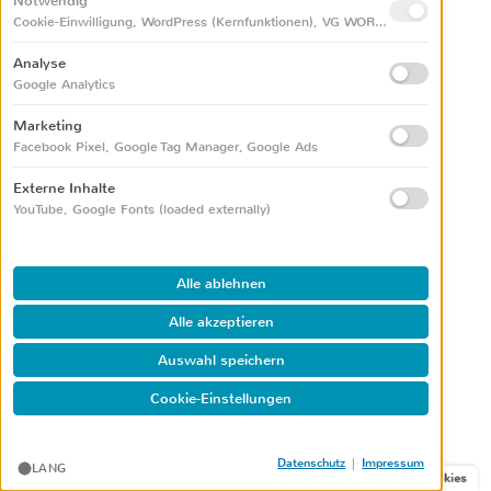
Notwendig
27. Januar 2021 um 20:21 Uhr
Cookie-Einwilligung, WordPress (Kernfunktionen), VG WORT Zählmarken
Genau das gleiche habe ich auch gedacht!
Analyse
Danke!
Google Analytics
Marketing
Antworten
Facebook Pixel, Google Tag Manager, Google Ads
Externe Inhalte
Alexandra
YouTube, Google Fonts (loaded externally)
26. Januar 2021 um 21:15 Uhr
Schlimm. Unswre Tochter soll in ca 6 Wochen per
Alle ablehnen
Kaiserschnitt geholt werden. Ob der Papa dabei
Alle akzeptieren
sein kann, ist noch nicht klar. Die Geschwister
Auswahl speichern
freuen sich und sind gleichzeitig traurig, dass sie
nicht mit zum CTG können. Zum. Glück kann man
Cookie-Einstellungen
via Handy immerhin die Töne aufzeichnen.
Es ist keine einfache Zeit, aber wir müssen durch
|
Datenschutz
Impressum
LANG
und wir schaffen das auch, wenn auch ganz anders,
Cookies