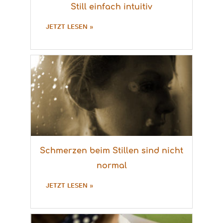
Still einfach intuitiv
JETZT LESEN »
Schmerzen beim Stillen sind nicht
normal
JETZT LESEN »