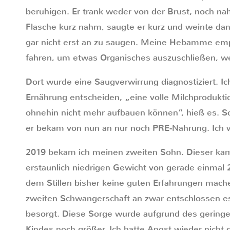
beruhigen. Er trank weder von der Brust, noch na
Flasche kurz nahm, saugte er kurz und weinte dann
gar nicht erst an zu saugen. Meine Hebamme emp
fahren, um etwas Organisches auszuschließen, wei
Dort wurde eine Saugverwirrung diagnostiziert. Ich
Ernährung entscheiden, „eine volle Milchprodukt
ohnehin nicht mehr aufbauen können“, hieß es. So
er bekam von nun an nur noch PRE-Nahrung. Ich wa
2019 bekam ich meinen zweiten Sohn. Dieser kam
erstaunlich niedrigen Gewicht von gerade einmal 
dem Stillen bisher keine guten Erfahrungen mach
zweiten Schwangerschaft an zwar entschlossen e
besorgt. Diese Sorge wurde aufgrund des gering
Kindes noch größer. Ich hatte Angst wieder nicht 