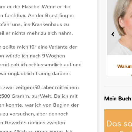
hm er die Flasche. Wenn er die
 furchtbar. An der Brust fing er
fahl uns, ins Krankenhaus zu
l er nichts mehr zu sich nahm.
 sollte mich für eine Variante der
ion würde ich nach 9 Wochen
mit gab ich schlussendlich auf und
Milchstau und Milchbläschen:
Warum 
r unglaublich traurig darüber.
Was steckt dahinter, was hilft
 zwar zeitgemäß, aber mit einem
2500 Gramm, zur Welt. Da ich mit
Mein Buch
en konnte, war ich von Beginn der
s zu versuchen, aber dennoch
en Gewichts meines zweiten
genug Milch zu produzieren. Ich