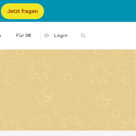
Jetzt fragen
h
Für 0€
Login