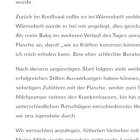
wurde.
Zurück im Kreißsaal sollte es im Wärmebett verble
Wärmebett wurde er bei mir angelegt, dies gesch
Als mein Baby im weiteren Verlauf des Tages unru
Flasche an, damit „wir zu Kräften kommen können“ 
ich mich erholen kann. Eine eher schlechte Beratun
Nach diesem ungünstigen Start folgten viele weite
erfolgreiches Stillen Auswirkungen haben können
sofortigen Zufüttern mit der Flasche, weiter zum
Milchpumpe seitens des Krankenhauses, bis hin z
unterschiedlichen Ratschlägen verschiedenster H
wir uns irgendwie durch.
Wir versuchten anzulegen, fütterten hinterher mi
Meine Milch wurde irgendwie nicht mehr. Logisch