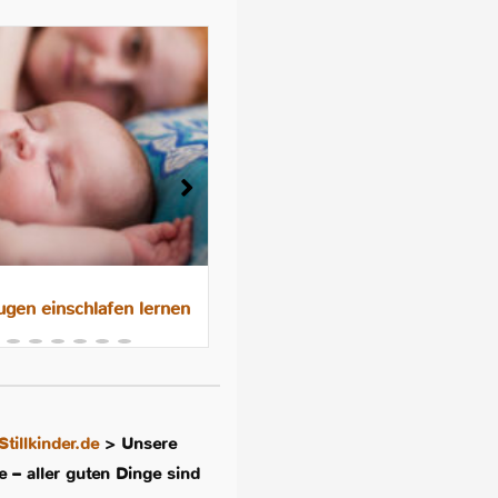
gen einschlafen lernen
Das 10-Nächte-Programm f
besseres Schlafen im
Familienbett
Stillkinder.de
>
Unsere
te – aller guten Dinge sind