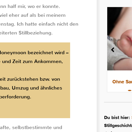
n half mir, wo er konnte.
iel eher auf als bei meinem
nstag. Ich hatte einfach nicht den
terten Stillbeziehung.
-Honeymoon bezeichnet wird –
e und Zeit zum Ankommen,
Zeit zurückstehen bzw. von
8 Tipps für leichtere Nächte mit
Ohne Sau
bau, Umzug und ähnliches
dem Stillkind
Überforderung.
Du bist hier:
Stillgeschich
hafte, selbstbestimmte und