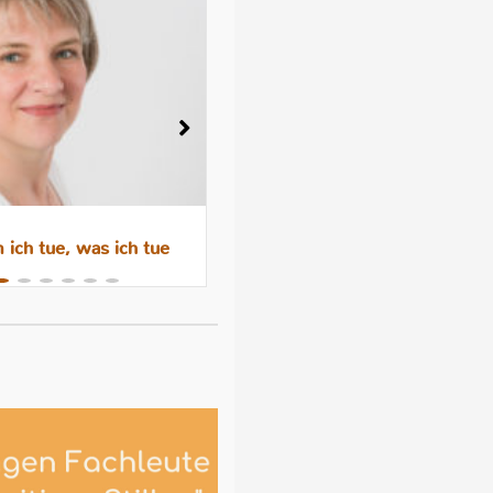
ich tue, was ich tue
Wenn das Abstillen trauri
macht – Gefühle, Hormone 
Hilfen