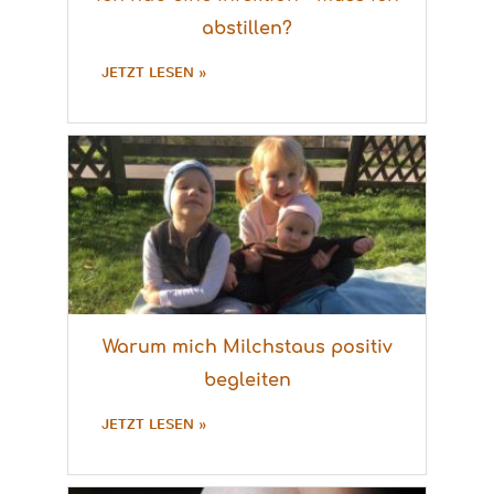
abstillen?
JETZT LESEN »
Warum mich Milchstaus positiv
begleiten
JETZT LESEN »