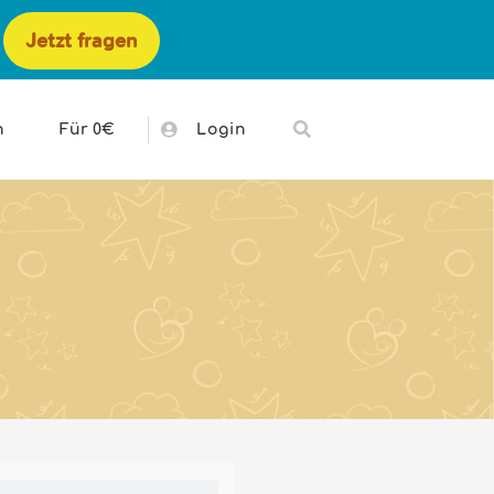
Jetzt fragen
h
Für 0€
Login