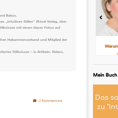
 und Babys.
s „Intuitives Stillen“ (Kösel Verlag, über
tillwissen mit einem klaren Fokus auf
utschen Hebammenverband und Mitglied der
Milchstau und Milchbläschen:
Warum 
iertes Stillwissen – in Artikeln, Videos,
Was steckt dahinter, was hilft
Mein Buch
2 Kommentare