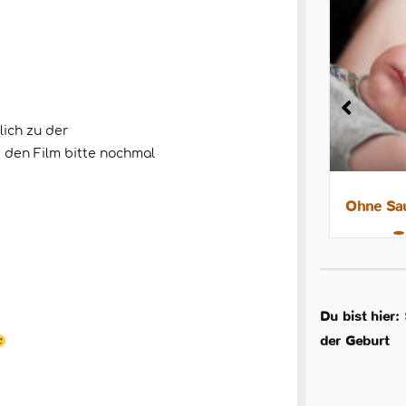
glich zu der
e den Film bitte nochmal
8 Tipps für leichtere Nächte mit
Ohne Sau
dem Stillkind
Du bist hier:
der Geburt