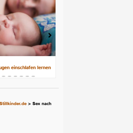
gen einschlafen lernen
Das 10-Nächte-Programm f
besseres Schlafen im
Familienbett
Stillkinder.de
>
Sex nach