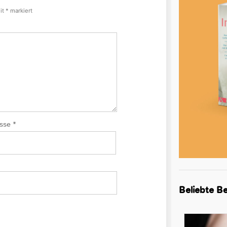
mit
*
markiert
esse
*
Beliebte Be