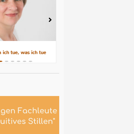
ich tue, was ich tue
Wenn das Abstillen trauri
macht – Gefühle, Hormone 
Hilfen