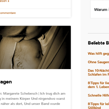
lesen »
Beikost ab 4 Monaten – Ist
Warum i
Kommentare
das wirklich gut für mein
Baby?
Beliebte B
Was hilft ge
Ohne Saugen 
Das 10-Nächt
Schlafen im 
ragen
8 Tipps für l
dem 1. Leben
n: Margarete Schebesch | Ich trug dich am
Schnelle Hil
 in meinem Körper Und nirgendwo warst
 näher als dort, Und unser Band wurde
8 Tipps für l
Stillkind