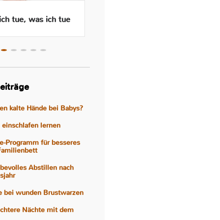
ch tue, was ich tue
Wenn das Abstillen traurig
macht – Gefühle, Hormone
und Hilfen
eiträge
gen kalte Hände bei Babys?
einschlafen lernen
e-Programm für besseres
Familienbett
iebevolles Abstillen nach
sjahr
fe bei wunden Brustwarzen
eichtere Nächte mit dem