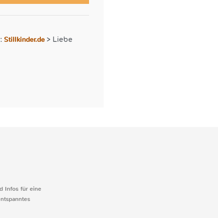
Stillkinder.de
r:
>
Liebe
d Infos für eine
entspanntes