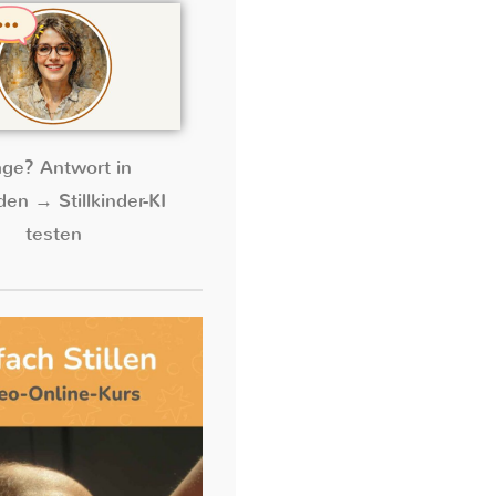
age? Antwort in
en → Stillkinder-KI
testen