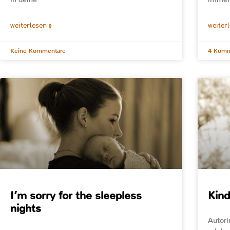
weiterlesen »
weiter
Keine Kommentare
4 Komm
I’m sorry for the sleepless
Kind
nights
Autori