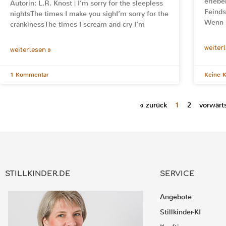
erlebe
Autorin: L.R. Knost | I’m sorry for the sleepless
Feinds
nightsThe times I make you sighI’m sorry for the
Wenn K
crankinessThe times I scream and cry I’m
weiter
weiterlesen »
1 Kommentar
Keine 
« zurück
1
2
vorwärt
STILLKINDER.DE
SERVICE
Angebote
Stillkinder-KI