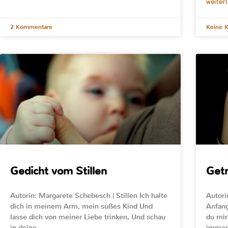
weiter
2 Kommentare
Keine 
Gedicht vom Stillen
Get
Autorin: Margarete Schebesch | Stillen Ich halte
Autori
dich in meinem Arm, mein süßes Kind Und
Anfang
lasse dich von meiner Liebe trinken, Und schau
du mir
in deine
immer