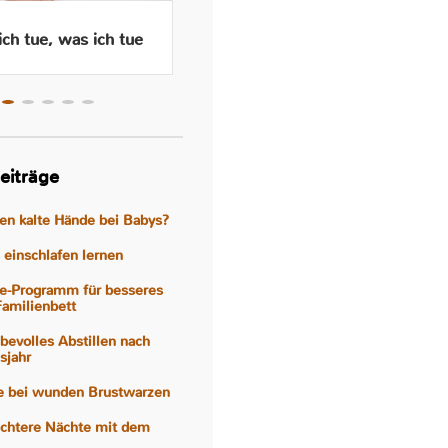
ch tue, was ich tue
Wenn das Abstillen traurig
macht – Gefühle, Hormone
und Hilfen
eiträge
gen kalte Hände bei Babys?
einschlafen lernen
e-Programm für besseres
Familienbett
iebevolles Abstillen nach
sjahr
fe bei wunden Brustwarzen
eichtere Nächte mit dem