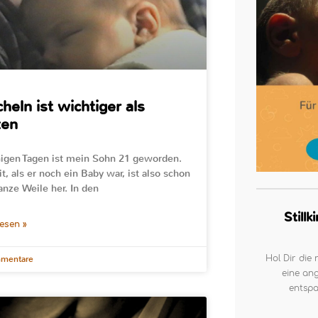
heln ist wichtiger als
zen
nigen Tagen ist mein Sohn 21 geworden.
it, als er noch ein Baby war, ist also schon
anze Weile her. In den
Still
lesen »
Hol Dir die 
mentare
eine ang
entspa