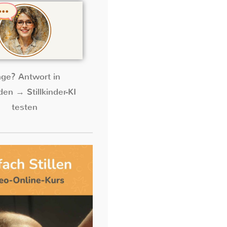
age? Antwort in
en → Stillkinder-KI
testen