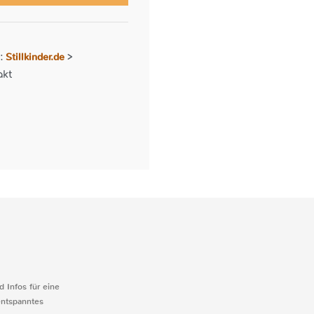
Stillkinder.de
r:
>
akt
d Infos für eine
entspanntes