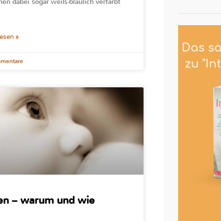
en dabei sogar weiß-bläulich verfärbt
lesen »
mentare
len – warum und wie