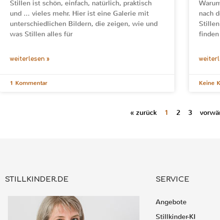
Stillen ist schön, einfach, natürlich, praktisch
Warum 
und … vieles mehr. Hier ist eine Galerie mit
nach d
unterschiedlichen Bildern, die zeigen, wie und
Stille
was Stillen alles für
finden
weiterlesen »
weiter
1 Kommentar
Keine 
« zurück
1
2
3
vorwär
STILLKINDER.DE
SERVICE
Angebote
Stillkinder-KI