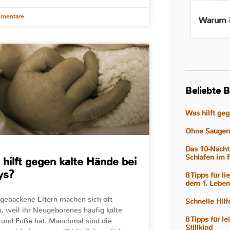
mentare
Beikost ab 4 Monaten – Ist
Warum i
das wirklich gut für mein
Baby?
Beliebte B
Was hilft ge
Ohne Saugen 
Das 10-Nächt
Schlafen im 
hilft gegen kalte Hände bei
ys?
8 Tipps für l
dem 1. Leben
 gebackene Eltern machen sich oft
Schnelle Hil
, weil ihr Neugeborenes häufig kalte
8 Tipps für l
und Füße hat. Manchmal sind die
Stillkind