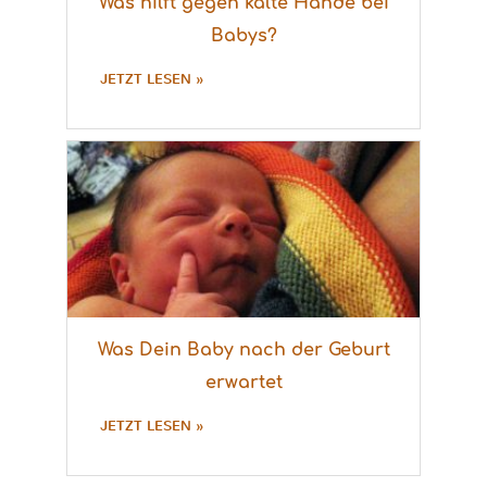
Was hilft gegen kalte Hände bei
Babys?
JETZT LESEN »
Was Dein Baby nach der Geburt
erwartet
JETZT LESEN »