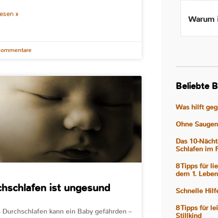
lesen »
Beikost ab 4 Monaten – Ist
Warum i
das wirklich gut für mein
Baby?
Kommentare
Beliebte B
Was hilft ge
Ohne Saugen 
Das 10-Nächt
Schlafen im 
8 Tipps für l
dem 1. Leben
hschlafen ist ungesund
Schnelle Hil
8 Tipps für l
 Durchschlafen kann ein Baby gefährden –
Stillkind