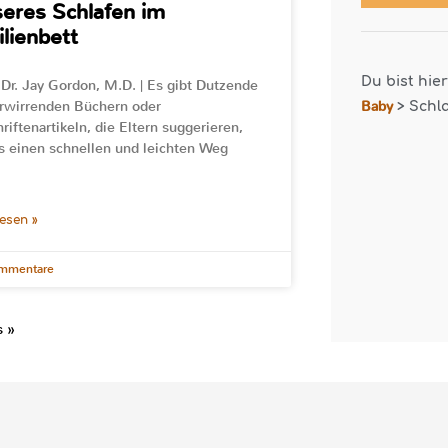
eres Schlafen im
lienbett
Du bist hie
 Dr. Jay Gordon, M.D. | Es gibt Dutzende
rwirrenden Büchern oder
Baby
>
Schl
hriftenartikeln, die Eltern suggerieren,
s einen schnellen und leichten Weg
lesen »
mmentare
s »