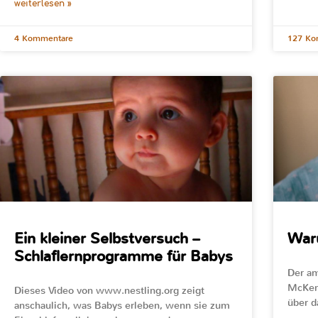
weiterlesen »
4 Kommentare
127 Ko
Ein kleiner Selbstversuch –
War
Schlaflernprogramme für Babys
Der am
McKenn
Dieses Video von www.nestling.org zeigt
über d
anschaulich, was Babys erleben, wenn sie zum