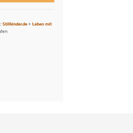
Stillkinder.de
Leben mit
r:
>
afen