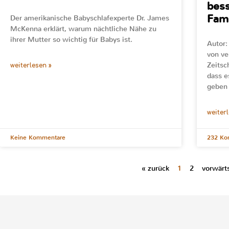
bess
Fami
Der amerikanische Babyschlafexperte Dr. James
McKenna erklärt, warum nächtliche Nähe zu
ihrer Mutter so wichtig für Babys ist.
Autor:
von ve
Zeitsc
weiterlesen »
dass e
geben
weiter
Keine Kommentare
232 Ko
« zurück
1
2
vorwärt