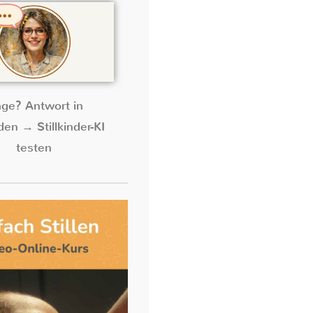
age? Antwort in
en → Stillkinder-KI
testen