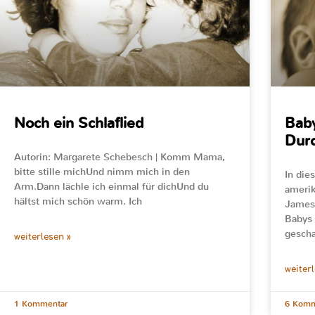
Noch ein Schlaflied
Baby
Durc
Autorin: Margarete Schebesch | Komm Mama,
bitte stille michUnd nimm mich in den
In die
Arm.Dann lächle ich einmal für dichUnd du
amerik
hältst mich schön warm. Ich
James 
Babys 
gescha
weiterlesen »
weiter
1 Kommentar
6 Komm