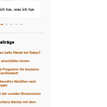
ch tue, was ich tue
Wenn das Abstillen traurig
macht – Gefühle, Hormone
und Hilfen
eiträge
gen kalte Hände bei Babys?
einschlafen lernen
e-Programm für besseres
Familienbett
iebevolles Abstillen nach
sjahr
fe bei wunden Brustwarzen
eichtere Nächte mit dem