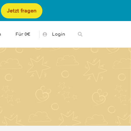
Jetzt fragen
h
Für 0€
Login