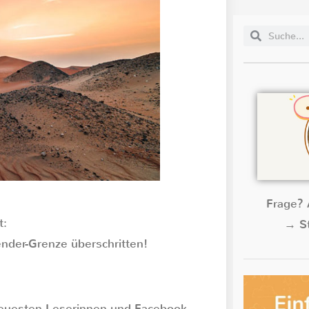
Frage? 
t:
→ St
ender-Grenze überschritten!
euesten Leserinnen und Facebook-