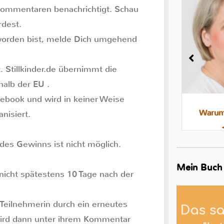
Kommentaren benachrichtigt. Schau
rdest.
worden bist, melde Dich umgehend
 Stillkinder.de übernimmt die
halb der EU .
cebook und wird in keiner Weise
Milchstau und Milchbläschen:
Warum 
nisiert.
Was steckt dahinter, was hilft
es Gewinns ist nicht möglich.
Mein Buch
nicht spätestens 10 Tage nach der
 Teilnehmerin durch ein erneutes
 wird dann unter ihrem Kommentar