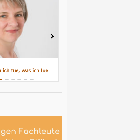
ich tue, was ich tue
Wenn das Abstillen trauri
macht – Gefühle, Hormone 
Hilfen