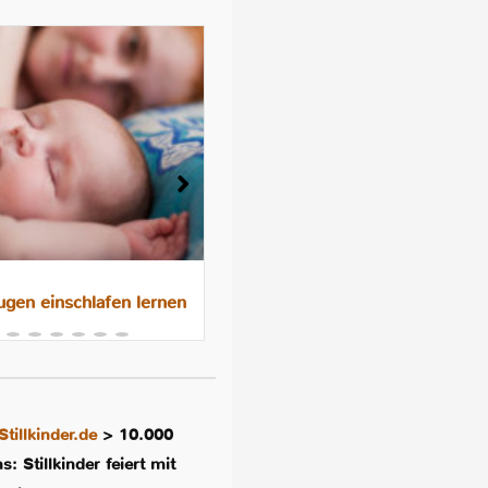
gen einschlafen lernen
Das 10-Nächte-Programm f
besseres Schlafen im
Familienbett
Stillkinder.de
>
10.000
: Stillkinder feiert mit