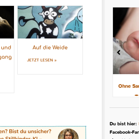
n und
Auf die Weide
gang
JETZT LESEN »
8 Tipps für leichtere Nächte mit
Ohne Sau
dem Stillkind
Du bist hier:
Facebook-Fans