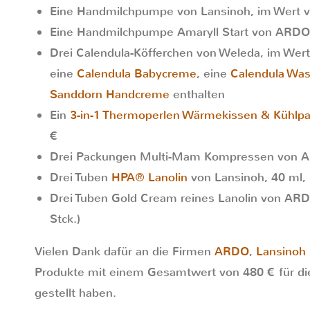
Eine Handmilchpumpe von Lansinoh, im Wert v
Eine Handmilchpumpe Amaryll Start von ARDO,
Drei Calendula-Köfferchen von Weleda, im Wert v
eine
Calendula Babycreme
, eine
Calendula Wa
Sanddorn Handcreme
enthalten
Ein
3-in-1 Thermoperlen Wärmekissen & Kühlp
€
Drei Packungen Multi-Mam Kompressen von ARD
Drei Tuben
HPA® Lanolin
von Lansinoh, 40 ml, i
Drei Tuben Gold Cream reines Lanolin von ARDO
Stck.)
Vielen Dank dafür an die Firmen
ARDO
,
Lansinoh
Produkte mit einem Gesamtwert von 480 € für die
gestellt haben.