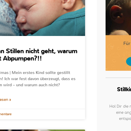
 Stillen nicht geht, warum
ht Abpumpen?!!
lmas | Mein erstes Kind sollte gestillt
! Ich war fest davon überzeugt, dass es
n wird – und warum auch nicht?
Still
lesen »
Hol Dir die 
eine ang
entare
entspa