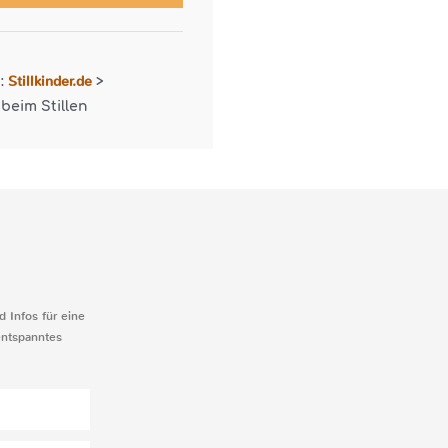
Stillkinder.de
r:
>
beim Stillen
d Infos für eine
entspanntes