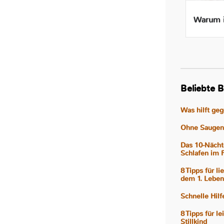
Beikost ab 4 Monaten – Ist
Warum i
das wirklich gut für mein
Baby?
Beliebte B
Was hilft ge
Ohne Saugen 
Das 10-Nächt
Schlafen im 
8 Tipps für l
dem 1. Leben
Schnelle Hil
8 Tipps für l
Stillkind