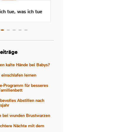
ch tue, was ich tue
Wenn das Abstillen traurig
macht – Gefühle, Hormone
und Hilfen
eiträge
gen kalte Hände bei Babys?
einschlafen lernen
e-Programm für besseres
Familienbett
iebevolles Abstillen nach
sjahr
fe bei wunden Brustwarzen
eichtere Nächte mit dem