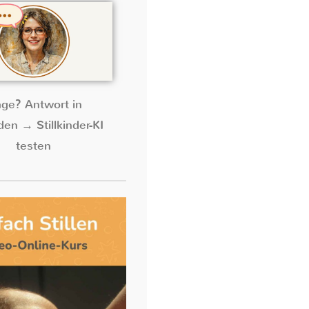
age? Antwort in
en → Stillkinder-KI
testen