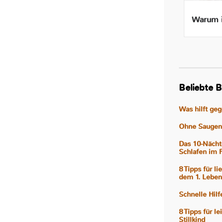
Beikost ab 4 Monaten – Ist
Warum i
das wirklich gut für mein
Baby?
Beliebte B
Was hilft ge
Ohne Saugen 
Das 10-Nächt
Schlafen im 
8 Tipps für l
dem 1. Leben
Schnelle Hil
8 Tipps für l
Stillkind