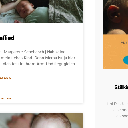
aflied
n: Margarete Schebesch | Hab keine
 mein liebes Kind, Denn Mama ist ja hier,
lt dich fest in ihrem Arm Und liegt gleich
lesen »
Still
entare
Hol Dir die 
eine ang
entspa