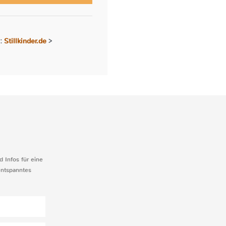
Stillkinder.de
r:
>
d Infos für eine
entspanntes