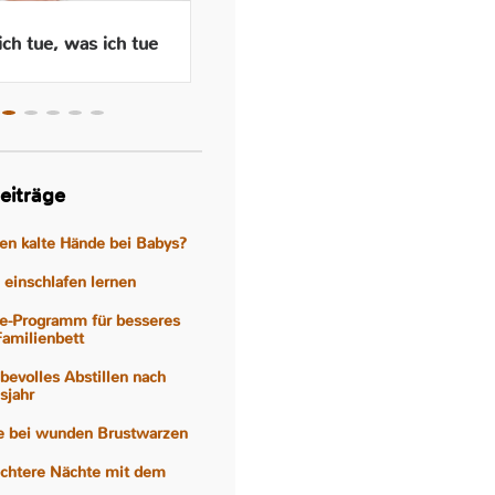
ch tue, was ich tue
Wenn das Abstillen traurig
macht – Gefühle, Hormone
und Hilfen
eiträge
gen kalte Hände bei Babys?
einschlafen lernen
e-Programm für besseres
Familienbett
iebevolles Abstillen nach
sjahr
fe bei wunden Brustwarzen
eichtere Nächte mit dem