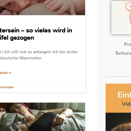
ersein – so vieles wird in
fel gezogen
Fr
 | Ich will mal so anfangen: Ich bin sicher
Sekund
klassische Übermutter.
lesen »
mentare