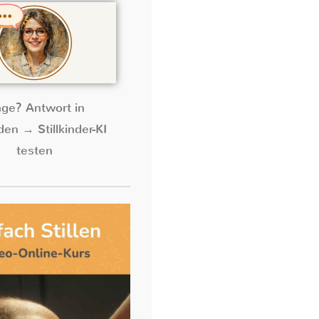
age? Antwort in
en → Stillkinder-KI
testen