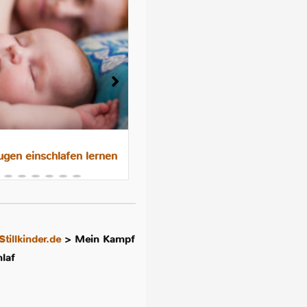
gen einschlafen lernen
Das 10-Nächte-Programm f
besseres Schlafen im
Familienbett
Stillkinder.de
>
Mein Kampf
laf