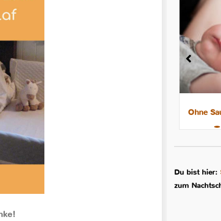
8 Tipps für leichtere Nächte mit
Ohne Sau
dem Stillkind
Du bist hier:
zum Nachtsch
anke!