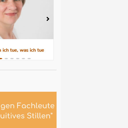
ich tue, was ich tue
Wenn das Abstillen trauri
macht – Gefühle, Hormone 
Hilfen