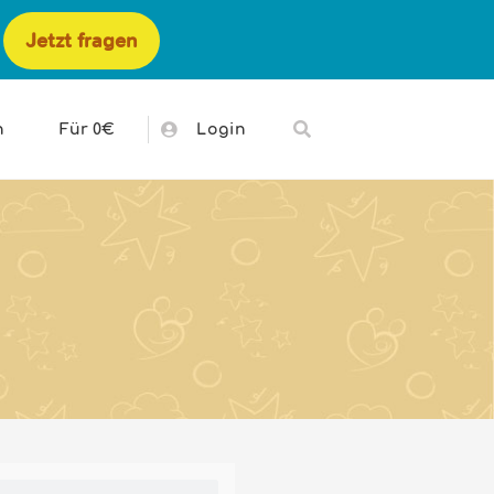
Jetzt fragen
h
Für 0€
Login