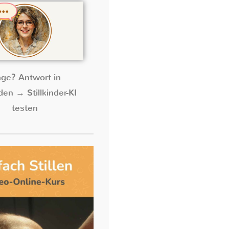
age? Antwort in
en → Stillkinder-KI
testen