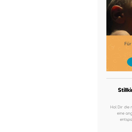
Still
Hol Dir die 
eine ang
entspa