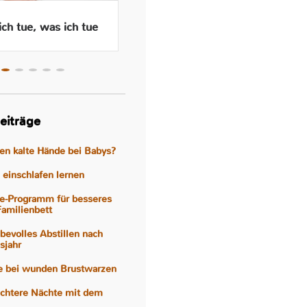
ch tue, was ich tue
Wenn das Abstillen traurig
macht – Gefühle, Hormone
und Hilfen
eiträge
gen kalte Hände bei Babys?
einschlafen lernen
e-Programm für besseres
Familienbett
iebevolles Abstillen nach
sjahr
fe bei wunden Brustwarzen
eichtere Nächte mit dem