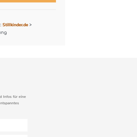
Stillkinder.de
r:
>
ung
d Infos für eine
entspanntes