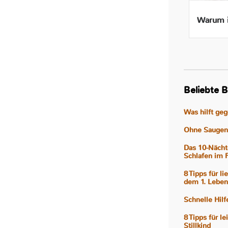
Beikost ab 4 Monaten – Ist
Warum i
das wirklich gut für mein
Baby?
Beliebte B
Was hilft ge
Ohne Saugen 
Das 10-Nächt
Schlafen im 
8 Tipps für l
dem 1. Leben
Schnelle Hil
8 Tipps für l
Stillkind