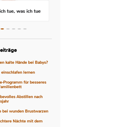
ch tue, was ich tue
Wenn das Abstillen traurig
macht – Gefühle, Hormone
und Hilfen
eiträge
gen kalte Hände bei Babys?
einschlafen lernen
e-Programm für besseres
Familienbett
iebevolles Abstillen nach
sjahr
fe bei wunden Brustwarzen
eichtere Nächte mit dem