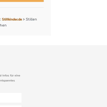
Stillkinder.de
r:
>
Stillen
chen
d Infos für eine
entspanntes