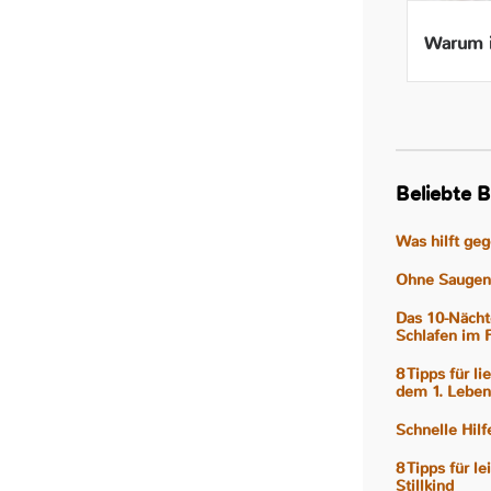
Beikost ab 4 Monaten – Ist
Warum i
das wirklich gut für mein
Baby?
Beliebte B
Was hilft ge
Ohne Saugen 
Das 10-Nächt
Schlafen im 
8 Tipps für l
dem 1. Leben
Schnelle Hil
8 Tipps für l
Stillkind