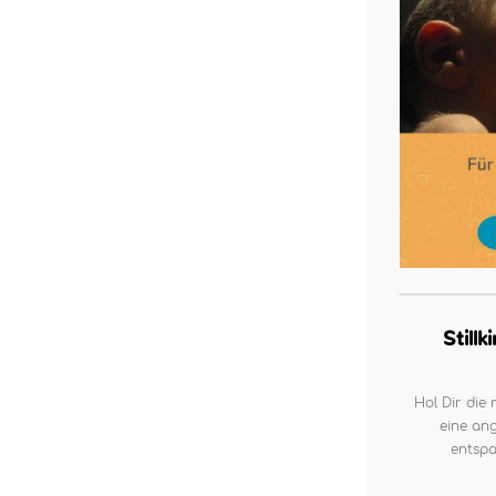
Still
Hol Dir die 
eine ang
entspa