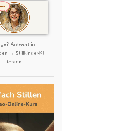
age? Antwort in
en → Stillkinder-KI
testen