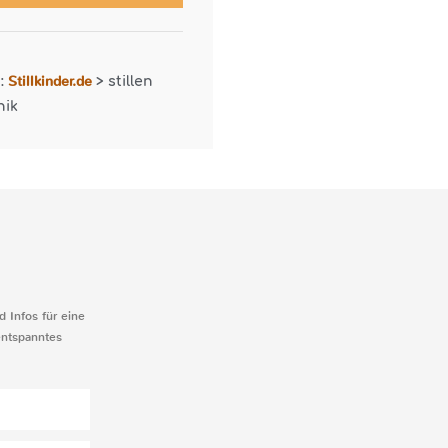
Stillkinder.de
r:
>
stillen
nik
d Infos für eine
entspanntes