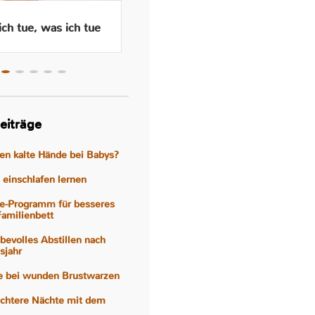
ch tue, was ich tue
Wenn das Abstillen traurig
macht – Gefühle, Hormone
und Hilfen
eiträge
gen kalte Hände bei Babys?
einschlafen lernen
e-Programm für besseres
Familienbett
iebevolles Abstillen nach
sjahr
fe bei wunden Brustwarzen
eichtere Nächte mit dem