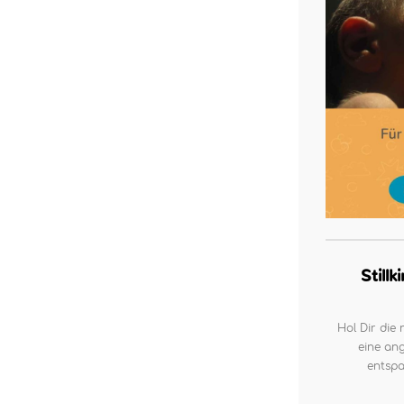
Still
Hol Dir die 
eine ang
entspa