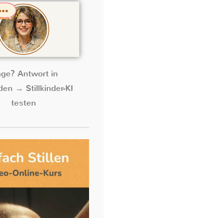
age? Antwort in
en → Stillkinder-KI
testen