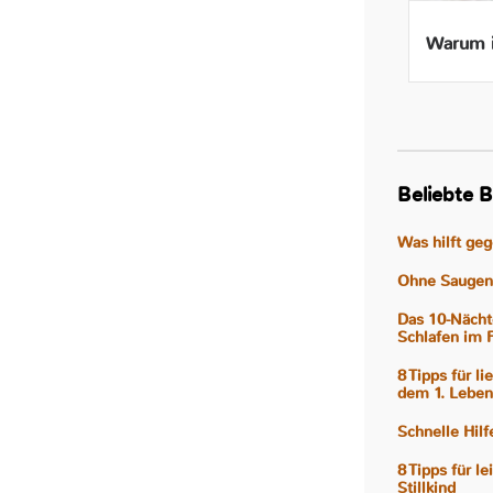
Beikost ab 4 Monaten – Ist
Warum i
das wirklich gut für mein
Baby?
Beliebte B
Was hilft ge
Ohne Saugen 
Das 10-Nächt
Schlafen im 
8 Tipps für l
dem 1. Leben
Schnelle Hil
8 Tipps für l
Stillkind