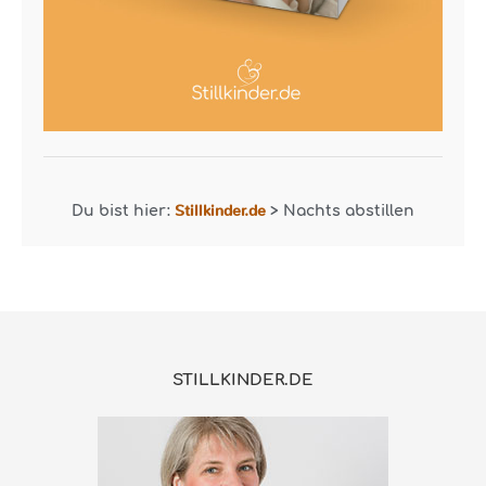
Stillkinder.de
Du bist hier:
>
Nachts abstillen
STILLKINDER.DE