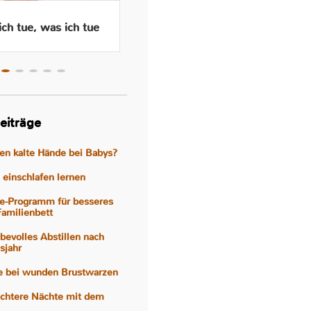
ch tue, was ich tue
Wenn das Abstillen traurig
macht – Gefühle, Hormone
und Hilfen
eiträge
gen kalte Hände bei Babys?
einschlafen lernen
e-Programm für besseres
Familienbett
iebevolles Abstillen nach
sjahr
fe bei wunden Brustwarzen
eichtere Nächte mit dem