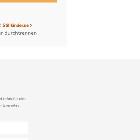
Stillkinder.de
r:
>
r durchtrennen
d Infos für eine
entspanntes