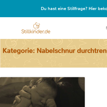
Du hast eine Stillfrage? Hier b
Kategorie: Nabelschnur durchtre