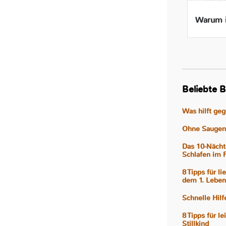
Beikost ab 4 Monaten – Ist
Warum i
das wirklich gut für mein
Baby?
Beliebte B
Was hilft ge
Ohne Saugen 
Das 10-Nächt
Schlafen im 
8 Tipps für l
dem 1. Leben
Schnelle Hil
8 Tipps für l
Stillkind