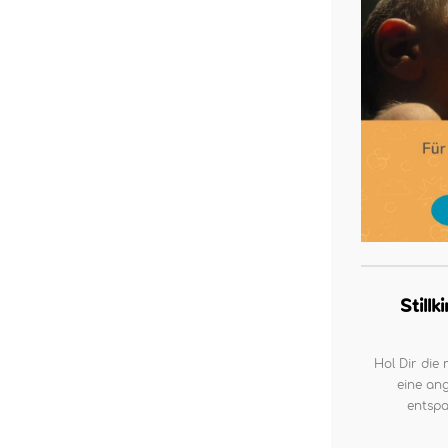
Still
Hol Dir die 
eine ang
entspa