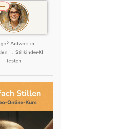
age? Antwort in
en → Stillkinder-KI
testen