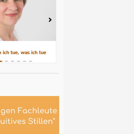
ich tue, was ich tue
Wenn das Abstillen trauri
macht – Gefühle, Hormone 
Hilfen