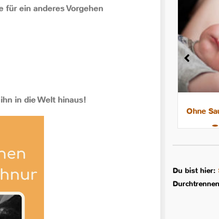
e für ein anderes Vorgehen
 ihn in die Welt hinaus!
8 Tipps für leichtere Nächte mit
Ohne Sau
dem Stillkind
Du bist hier:
Durchtrennen