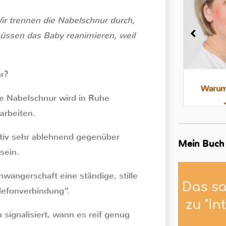
ir trennen die Nabelschnur durch,
üssen das Baby reanimieren, weil
r?
Milchstau und Milchbläschen:
Warum 
die Nabelschnur wird in Ruhe
Was steckt dahinter, was hilft
arbeiten.
ktiv sehr ablehnend gegenüber
Mein Buch
sein.
angerschaft eine ständige, stille
lefonverbindung“.
ignalisiert, wann es reif genug