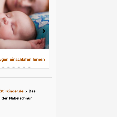
gen einschlafen lernen
Das 10-Nächte-Programm f
besseres Schlafen im
Familienbett
Stillkinder.de
>
Das
 der Nabelschnur