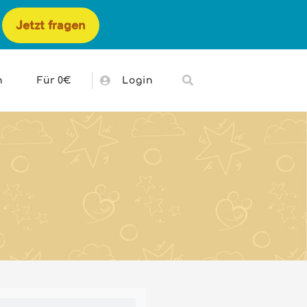
Jetzt fragen
h
Für 0€
Login