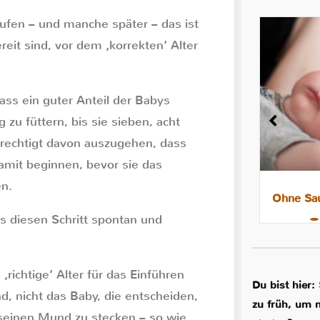
aufen – und manche später – das ist
ereit sind, vor dem ‚korrekten‘ Alter
ass ein guter Anteil der Babys
g zu füttern, bis sie sieben, acht
erechtigt davon auszugehen, dass
amit beginnen, bevor sie das
en.
8 Tipps für leichtere Nächte mit
Ohne Sau
dem Stillkind
s diesen Schritt spontan und
ichtige‘ Alter für das Einführen
Du bist hier:
nd, nicht das Baby, die entscheiden,
zu früh, um 
seinen Mund zu stecken – so wie