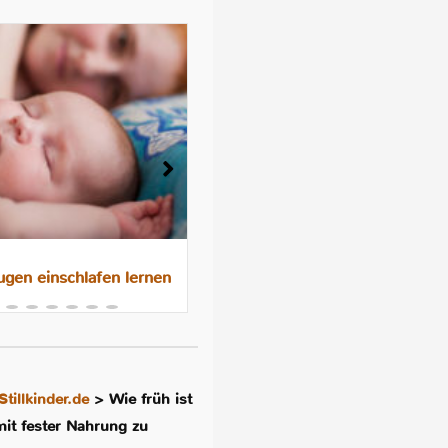
gen einschlafen lernen
Das 10-Nächte-Programm f
besseres Schlafen im
Familienbett
Stillkinder.de
>
Wie früh ist
mit fester Nahrung zu