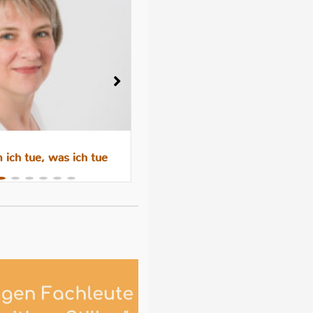
ich tue, was ich tue
Wenn das Abstillen trauri
macht – Gefühle, Hormone 
Hilfen