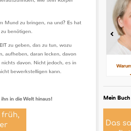
 herauszufinden, wie sein Körper
em Mund zu bringen, na und? Es hat
e zu benötigen.
EIT zu geben, das zu tun, wozu
n, aufheben, daran lecken, davon
nichts davon. Nicht jedoch, es in
Milchstau und Milchbläschen:
Warum 
icht bewerkstelligen kann.
Was steckt dahinter, was hilft
Mein Buch
 ihn in die Welt hinaus!