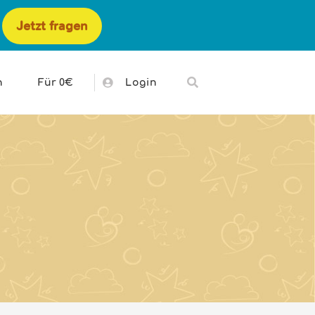
Jetzt fragen
h
Für 0€
Login