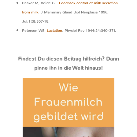
Peaker M, Wilde CJ.
Feedback control of milk secretion
from milk
. J Mammary Gland Biol Neoplasia 1996;
Jul;1(3):307-15.
Peterson WE.
Lactation
, Physiol Rev 1944;24:340–371.
Findest Du diesen Beitrag hilfreich? Dann
pinne ihn in die Welt hinaus!