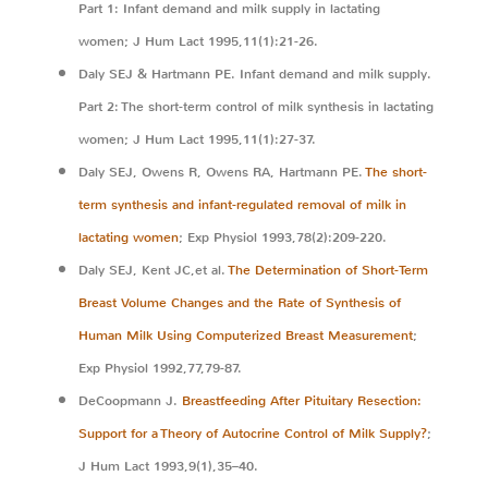
Part 1: Infant demand and milk supply in lactating
women; J Hum Lact 1995,11(1):21-26.
Daly SEJ & Hartmann PE. Infant demand and milk supply.
Part 2: The short-term control of milk synthesis in lactating
women; J Hum Lact 1995,11(1):27-37.
Daly SEJ, Owens R, Owens RA, Hartmann PE.
The short-
term synthesis and infant-regulated removal of milk in
lactating women
; Exp Physiol 1993,78(2):209-220.
Daly SEJ, Kent JC,et al.
The Determination of Short-Term
Breast Volume Changes and the Rate of Synthesis of
Human Milk Using Computerized Breast Measurement
;
Exp Physiol 1992,77,79-87.
DeCoopmann J.
Breastfeeding After Pituitary Resection:
Support for a Theory of Autocrine Control of Milk Supply?
;
J Hum Lact 1993,9(1),35–40.