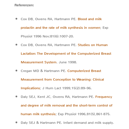
Referenzen:
Cox DB, Owens RA, Hartmann PE.
Blood and milk
prolactin and the rate of milk synthesis in women
; Exp
Physiol 1996 Nov;81(6):1007-20.
Cox DB, Owens RA, Hartmann PE.
Studies on Human
Lactation: The Development of the Computerized Breast
Measurement System
. June 1998.
Cregan MD & Hartmann PE.
Computerized Breast
Measurement from Conception to Weaning: Clinical
Implications
; J Hum Lact 1999,15(2):89–96.
Daly SEJ, Kent JC, Owens RA, Hartmann PE.
Frequency
and degree of milk removal and the short-term control of
human milk synthesis
; Exp Physiol 1996,81(5),861-875.
Daly SEJ & Hartmann PE. Infant demand and milk supply.