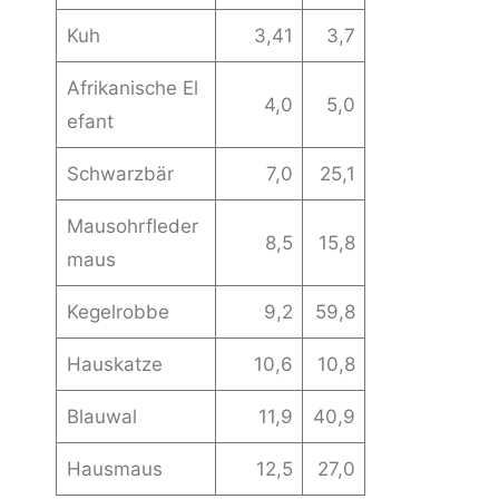
Kuh
3,41
3,7
Afrikanische El
4,0
5,0
efant
Schwarzbär
7,0
25,1
Mausohrfleder
8,5
15,8
maus
Kegelrobbe
9,2
59,8
Hauskatze
10,6
10,8
Blauwal
11,9
40,9
Hausmaus
12,5
27,0