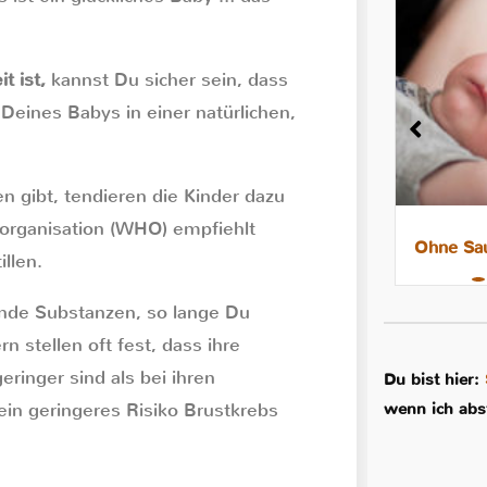
t ist,
kannst Du sicher sein, dass
Deines Babys in einer natürlichen,
n gibt, tendieren die Kinder dazu
sorganisation (WHO) empfiehlt
8 Tipps für leichtere Nächte mit
Ohne Sau
llen.
dem Stillkind
ende Substanzen, so lange Du
rn stellen oft fest, dass ihre
eringer sind als bei ihren
Du bist hier:
wenn ich abs
ein geringeres Risiko Brustkrebs