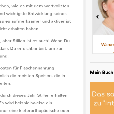
eben, wie es mit dem wertvollsten
und wichtigste Entwicklung seines
ss es aufmerksamer und aktiver ist
nicht erhalten haben.
., aber Stillen ist es auch! Wenn Du
Milchstau und Milchbläschen:
Warum 
, dass Du erreichbar bist, um zur
Was steckt dahinter, was hilft
rung.
osten für Flaschennahrung
Mein Buch
nlich die meisten Speisen, die in
eiten.
durch dieses Jahr Stillen erhalten
s wird beispielsweise ein
ner eine kieferorthopädische oder