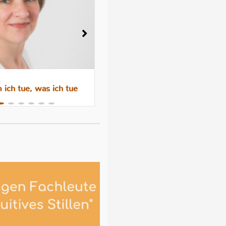
ich tue, was ich tue
Wenn das Abstillen trauri
macht – Gefühle, Hormone 
Hilfen