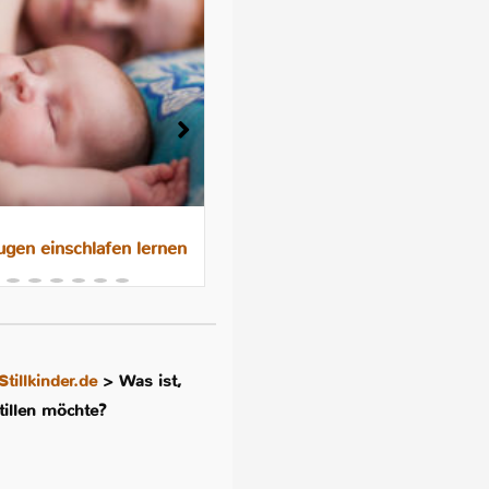
gen einschlafen lernen
Das 10-Nächte-Programm f
besseres Schlafen im
Familienbett
Stillkinder.de
>
Was ist,
tillen möchte?