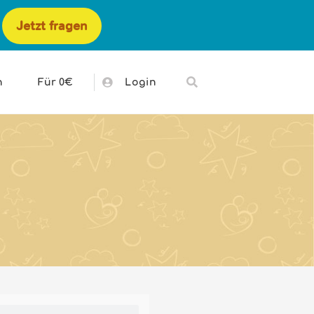
Jetzt fragen
h
Für 0€
Login