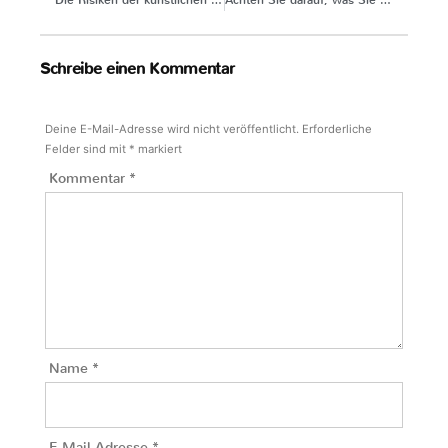
Die Risiken der künstlichen Säuglingsnahrung – neu betrachtet
Achten Sie darauf, was Sie sagen!
Schreibe einen Kommentar
Deine E-Mail-Adresse wird nicht veröffentlicht.
Erforderliche
Felder sind mit
*
markiert
Kommentar
*
Name
*
E-Mail-Adresse
*