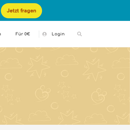
Jetzt fragen
h
Für 0€
Login