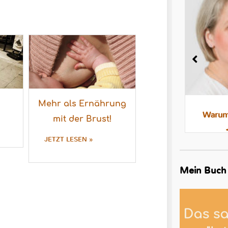
Mehr als Ernährung
Milchstau und Milchbläschen:
Warum 
mit der Brust!
Was steckt dahinter, was hilft
JETZT LESEN »
Mein Buch