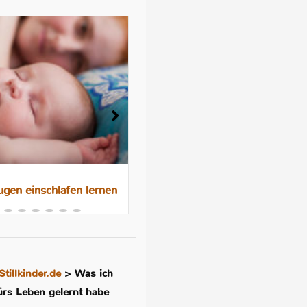
gen einschlafen lernen
Das 10-Nächte-Programm f
besseres Schlafen im
Familienbett
Stillkinder.de
>
Was ich
ürs Leben gelernt habe