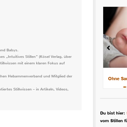
 und Babys.
s „Intuitives Stillen“ (Kösel Verlag, über
tillwissen mit einem klaren Fokus auf
utschen Hebammenverband und Mitglied der
8 Tipps für leichtere Nächte mit
Ohne Sau
dem Stillkind
iertes Stillwissen – in Artikeln, Videos,
Du bist hier:
vom Stillen f