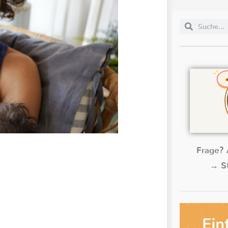
Frage? 
→ St