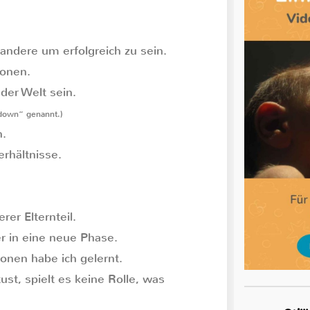
ndere um erfolgreich zu sein.
ionen.
der Welt sein.
 down“ genannt.)
n.
erhältnisse.
er Elternteil.
r in eine neue Phase.
ionen habe ich gelernt.
st, spielt es keine Rolle, was