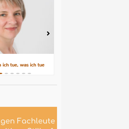
ich tue, was ich tue
Wenn das Abstillen trauri
macht – Gefühle, Hormone 
Hilfen