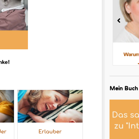
Milchstau und Milchbläschen:
Warum 
anke!
Was steckt dahinter, was hilft
Mein Buch
der
Erlauber