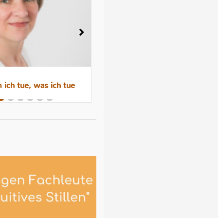
ich tue, was ich tue
Wenn das Abstillen trauri
macht – Gefühle, Hormone 
Hilfen