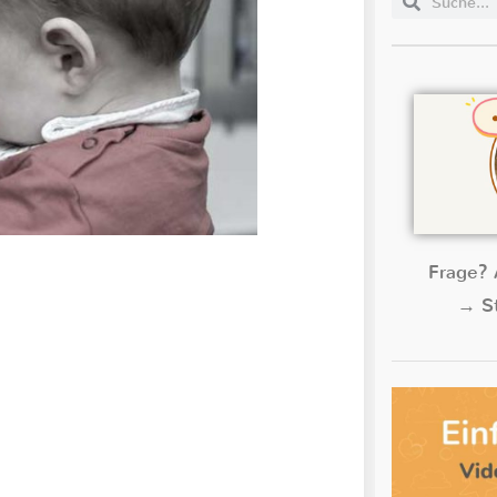
Frage? 
→ St