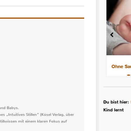
8 Tipps für leichtere Nächte mit
Ohne Sau
dem Stillkind
Du bist hier:
 und Babys.
Kind lernt
s „Intuitives Stillen“ (Kösel Verlag, über
tillwissen mit einem klaren Fokus auf