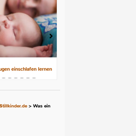
gen einschlafen lernen
Das 10-Nächte-Programm f
besseres Schlafen im
Familienbett
Stillkinder.de
>
Was ein