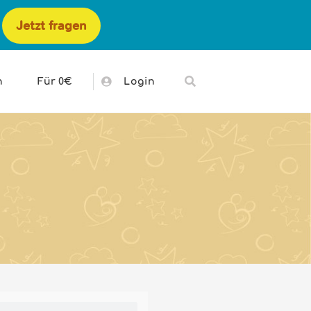
Jetzt fragen
h
Für 0€
Login