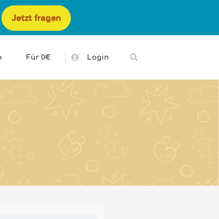
Jetzt fragen
h
Für 0€
Login