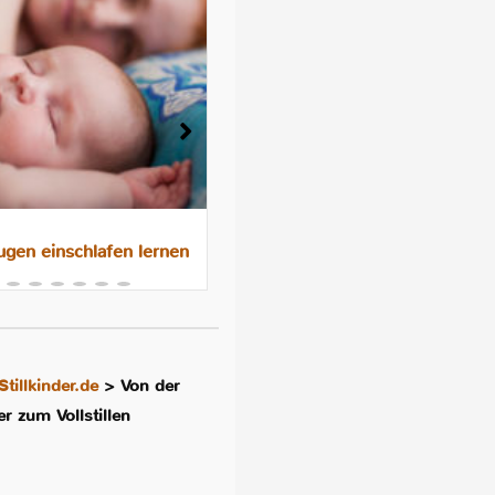
gen einschlafen lernen
Das 10-Nächte-Programm f
besseres Schlafen im
Familienbett
Stillkinder.de
>
Von der
r zum Vollstillen