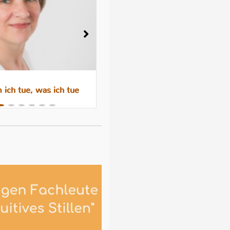
ich tue, was ich tue
Wenn das Abstillen trauri
macht – Gefühle, Hormone 
Hilfen