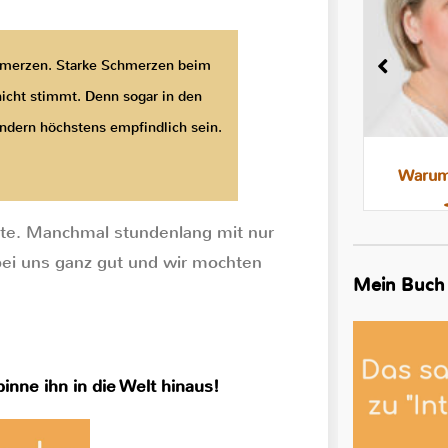
hmerzen. Starke Schmerzen beim
nicht stimmt. Denn sogar in den
ondern höchstens empfindlich sein.
Milchstau und Milchbläschen:
Warum 
Was steckt dahinter, was hilft
llte. Manchmal stundenlang mit nur
bei uns ganz gut und wir mochten
Mein Buch
inne ihn in die Welt hinaus!