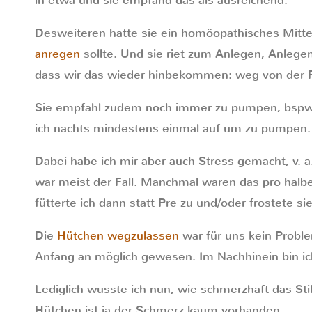
in etwa und sie empfand das als ausreichend.
Desweiteren hatte sie ein homöopathisches Mitte
anregen
sollte. Und sie riet zum Anlegen, Anlege
dass wir das wieder hinbekommen: weg von der Fla
Sie empfahl zudem noch immer zu pumpen, bspw. 
ich nachts mindestens einmal auf um zu pumpen.
Dabei habe ich mir aber auch Stress gemacht, v.
war meist der Fall. Manchmal waren das pro halbe
fütterte ich dann statt Pre zu und/oder frostete sie
Die
Hütchen wegzulassen
war für uns kein Probl
Anfang an möglich gewesen. Im Nachhinein bin ich
Lediglich wusste ich nun, wie schmerzhaft das Stil
Hütchen ist ja der Schmerz kaum vorhanden.