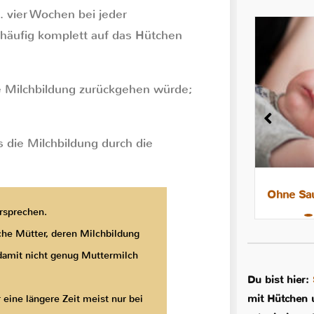
. vier Wochen bei jeder
s häufig komplett auf das Hütchen
e Milchbildung zurückgehen würde;
s die Milchbildung durch die
8 Tipps für leichtere Nächte mit
Ohne Sau
ersprechen.
dem Stillkind
iche Mütter, deren Milchbildung
 damit nicht genug Muttermilch
Du bist hier:
mit Hütchen 
 eine längere Zeit meist nur bei