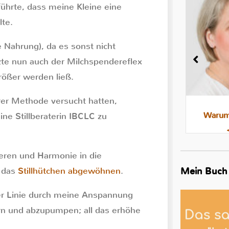
führte, dass meine Kleine eine
lte.
he Nahrung), da es sonst nicht
zte nun auch der Milchspendereflex
rößer werden ließ.
rer Methode versucht hatten,
Milchstau und Milchbläschen:
Warum 
ine Stillberaterin IBCLC zu
Was steckt dahinter, was hilft
ieren und Harmonie in die
Mein Buch
r das
Stillhütchen abgewöhnen
.
ter Linie durch meine Anspannung
ern und abzupumpen; all das erhöhe