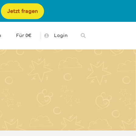
Jetzt fragen
h
Für 0€
Login