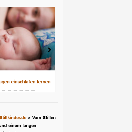
gen einschlafen lernen
Das 10-Nächte-Programm f
besseres Schlafen im
Familienbett
Stillkinder.de
>
Vom Stillen
und einem langen