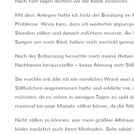
Nach fünf Tagen durften wir die Klinik verlassen.
Mit dem Anlegen hatte ich trotz der Beratung im
Probleme. Hinzu kam, dass ich weiterhin abpumpe
Stunden stillen und danach zufüttern musste. An 
Sorgen um mein Kind, haben mich verrückt gemac
Nach der Entlassung besuchte mich meine Hebamme
Nachhinein herausstellte – keine Ahnung vom Stil
Sie machte mir (die ich ein nervliches Wrack war) 
Stillhütchen angenommen hatte und erklärte mir,
müssten, da es schon in wenigen Tagen zu spät da
maximal ein paar Monate stillen könne, da die Milc
Nicht stillen zu können, war mein größter Albtrau
leider zunächst auch ihren Methoden. Sehr rabia