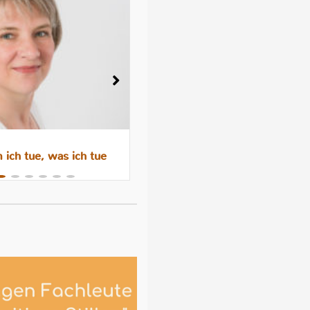
ich tue, was ich tue
Wenn das Abstillen trauri
macht – Gefühle, Hormone 
Hilfen