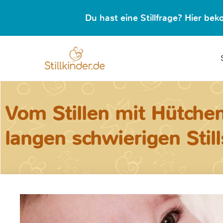
Du hast eine Stillfrage? Hier b
Vom Stillen mit Hütche
langen schwierigen Still