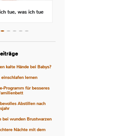
ch tue, was ich tue
Wenn das Abstillen traurig
macht – Gefühle, Hormone
und Hilfen
eiträge
gen kalte Hände bei Babys?
einschlafen lernen
e-Programm für besseres
Familienbett
iebevolles Abstillen nach
sjahr
fe bei wunden Brustwarzen
eichtere Nächte mit dem