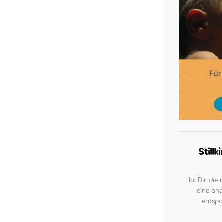
Still
Hol Dir die 
eine ang
entspa