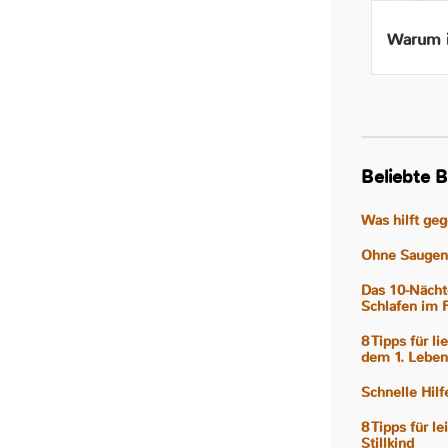
Beikost ab 4 Monaten – Ist
Warum i
das wirklich gut für mein
Baby?
Beliebte B
Was hilft ge
Ohne Saugen 
Das 10-Nächt
Schlafen im 
8 Tipps für l
dem 1. Leben
Schnelle Hil
8 Tipps für l
Stillkind