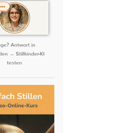
age? Antwort in
en → Stillkinder-KI
testen