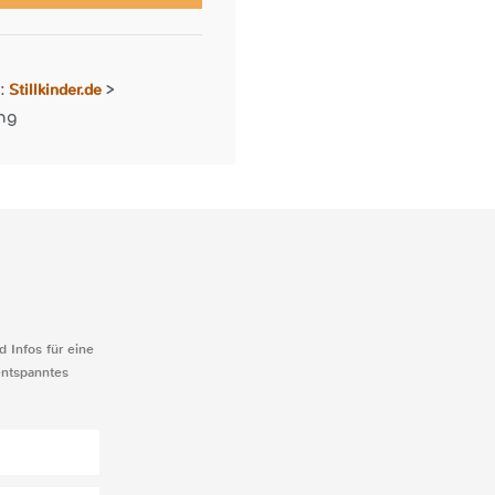
Stillkinder.de
r:
>
ng
d Infos für eine
entspanntes