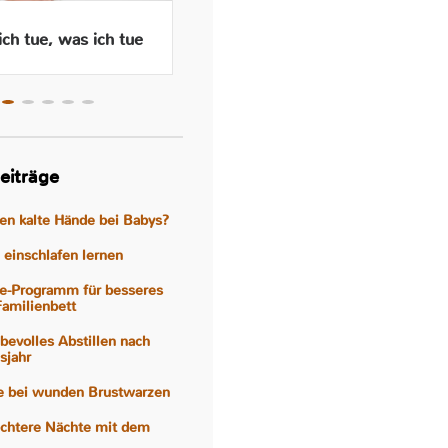
ch tue, was ich tue
Wenn das Abstillen traurig
macht – Gefühle, Hormone
und Hilfen
eiträge
gen kalte Hände bei Babys?
einschlafen lernen
e-Programm für besseres
Familienbett
iebevolles Abstillen nach
sjahr
fe bei wunden Brustwarzen
eichtere Nächte mit dem