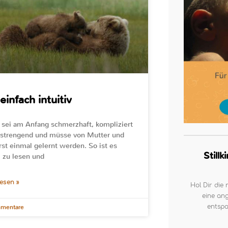
 einfach intuitiv
n sei am Anfang schmerzhaft, kompliziert
strengend und müsse von Mutter und
rst einmal gelernt werden. So ist es
Still
l zu lesen und
lesen »
Hol Dir die 
eine ang
entspa
mentare