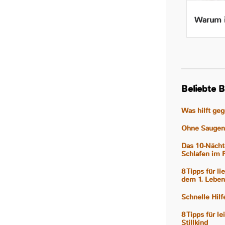
Beikost ab 4 Monaten – Ist
Warum i
das wirklich gut für mein
Baby?
Beliebte B
Was hilft ge
Ohne Saugen 
Das 10-Nächt
Schlafen im 
8 Tipps für l
dem 1. Leben
Schnelle Hil
8 Tipps für l
Stillkind