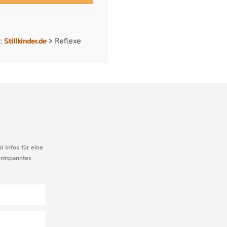
Stillkinder.de
r:
>
Reflexe
d Infos für eine
entspanntes