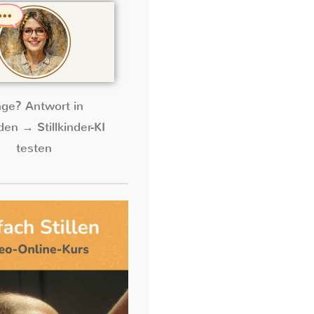
age? Antwort in
en → Stillkinder-KI
testen