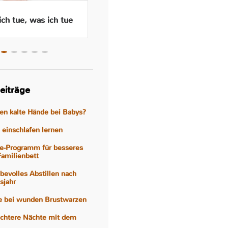
ch tue, was ich tue
Wenn das Abstillen traurig
macht – Gefühle, Hormone
und Hilfen
eiträge
gen kalte Hände bei Babys?
einschlafen lernen
e-Programm für besseres
Familienbett
iebevolles Abstillen nach
sjahr
fe bei wunden Brustwarzen
eichtere Nächte mit dem