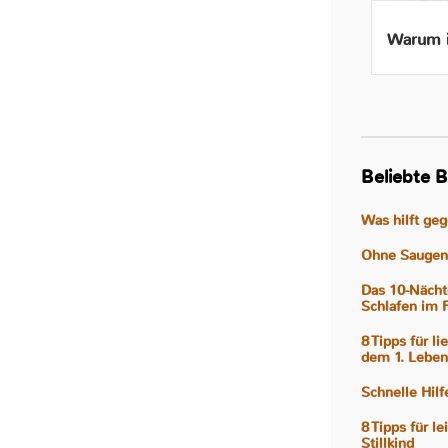
Beikost ab 4 Monaten – Ist
Warum i
das wirklich gut für mein
Baby?
Beliebte B
Was hilft ge
Ohne Saugen 
Das 10-Nächt
Schlafen im 
8 Tipps für l
dem 1. Leben
Schnelle Hil
8 Tipps für l
Stillkind