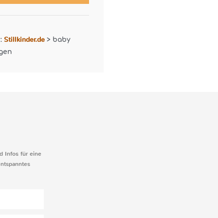
Stillkinder.de
r:
>
baby
egen
d Infos für eine
entspanntes