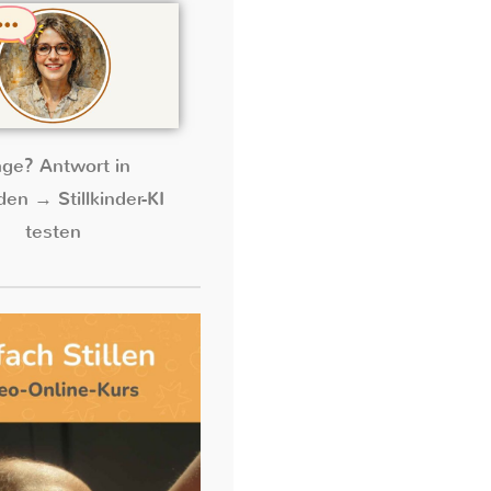
age? Antwort in
en → Stillkinder-KI
testen