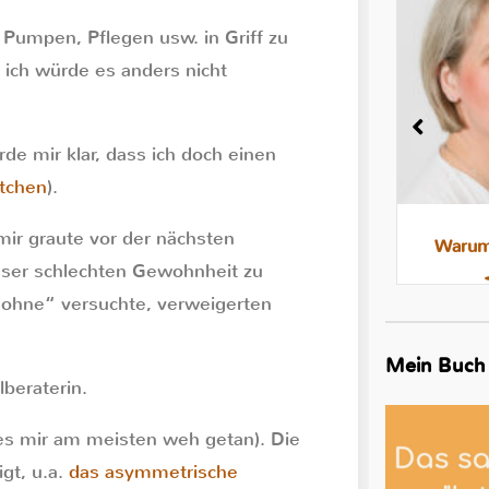
Pumpen, Pflegen usw. in Griff zu
 ich würde es anders nicht
 mir klar, dass ich doch einen
ütchen
).
ir graute vor der nächsten
Milchstau und Milchbläschen:
Warum 
dieser schlechten Gewohnheit zu
Was steckt dahinter, was hilft
 „ohne“ versuchte, verweigerten
Mein Buch
beraterin.
s mir am meisten weh getan). Die
igt, u.a.
das asymmetrische