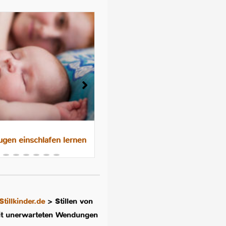
gen einschlafen lernen
Das 10-Nächte-Programm f
besseres Schlafen im
Familienbett
Stillkinder.de
>
Stillen von
it unerwarteten Wendungen