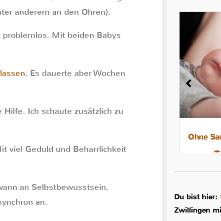
unter anderem an den Ohren).
 problemlos. Mit beiden Babys
lassen
. Es dauerte aber Wochen
ilfe. Ich schaute zusätzlich zu
8 Tipps für leichtere Nächte mit
Ohne Sau
Mit viel Geduld und Beharrlichkeit
dem Stillkind
wann an Selbstbewusstsein,
Du bist hier:
 synchron an.
Zwillingen m