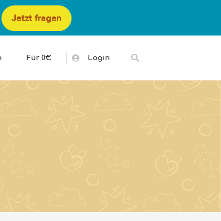
Jetzt fragen
h
Für 0€
Login