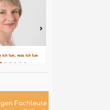
ich tue, was ich tue
Wenn das Abstillen trauri
macht – Gefühle, Hormone 
Hilfen