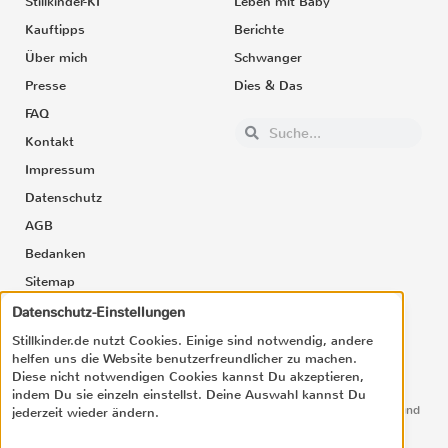
Stillkinder-KI
Leben mit Baby
Kauftipps
Berichte
Über mich
Schwanger
Presse
Dies & Das
FAQ
Kontakt
Impressum
Datenschutz
AGB
Bedanken
Sitemap
Datenschutz-Einstellungen
Stillkinder.de nutzt Cookies. Einige sind notwendig, andere
helfen uns die Website benutzerfreundlicher zu machen.
NEWSLETTER
Diese nicht notwendigen Cookies kannst Du akzeptieren,
indem Du sie einzeln einstellst. Deine Auswahl kannst Du
Hol Dir die neuesten Tipps und Infos für eine angenehme Stillzeit und
jederzeit wieder ändern.
ein entspanntes Leben mit Baby!