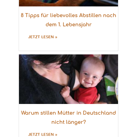
8 Tipps für liebevolles Abstillen nach
dem 1. Lebensjahr
JETZT LESEN »
Warum stillen Mütter in Deutschland
nicht länger?
JETZT LESEN »