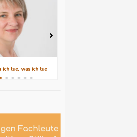
ich tue, was ich tue
Wenn das Abstillen trauri
macht – Gefühle, Hormone 
Hilfen