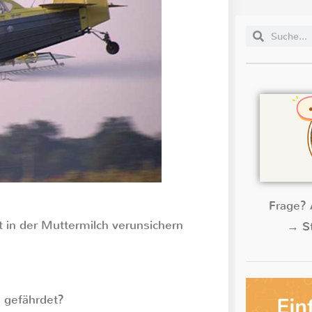
Frage? 
 in der Muttermilch verunsichern
→ St
h gefährdet?