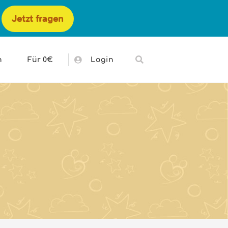
Jetzt fragen
h
Für 0€
Login