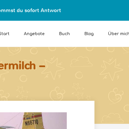
ekommst du sofort Antwort
Start
Angebote
Buch
Blog
Über mic
ermilch –