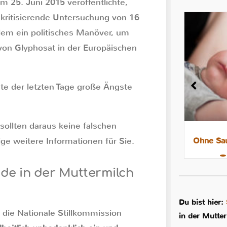
 25. Juni 2015 veröffentlichte,
 kritisierende Untersuchung von 16
llem ein politisches Manöver, um
von Glyphosat in der Europäischen
te der letzten Tage große Ängste
sollten daraus keine falschen
e weitere Informationen für Sie.
8 Tipps für leichtere Nächte mit
Ohne Sau
dem Stillkind
de in der Muttermilch
Du bist hier:
 die Nationale Stillkommission
in der Mutter