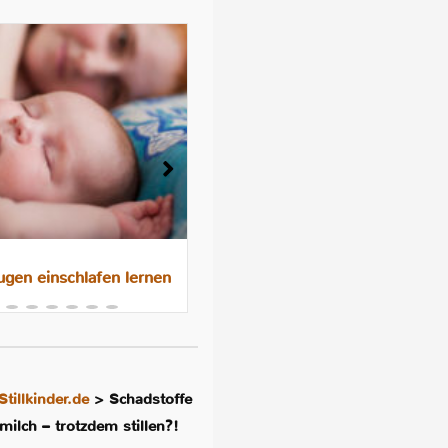
gen einschlafen lernen
Das 10-Nächte-Programm f
besseres Schlafen im
Familienbett
Stillkinder.de
>
Schadstoffe
milch – trotzdem stillen?!