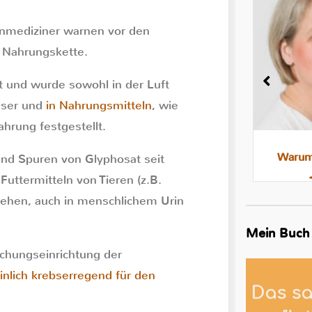
nmediziner warnen vor den
 Nahrungskette.
t und wurde sowohl in der Luft
sser und
in Nahrungsmitteln
, wie
hrung festgestellt.
Milchstau und Milchbläschen:
Warum 
 und Spuren von Glyphosat seit
Was steckt dahinter, was hilft
Futtermitteln von Tieren (z.B.
tehen, auch in menschlichem Urin
Mein Buch
chungseinrichtung der
nlich krebserregend für den