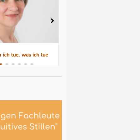
ich tue, was ich tue
Wenn das Abstillen trauri
macht – Gefühle, Hormone 
Hilfen