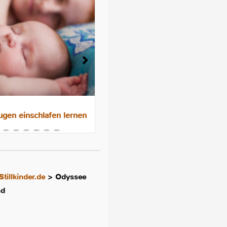
gen einschlafen lernen
Das 10-Nächte-Programm f
besseres Schlafen im
Familienbett
Stillkinder.de
>
Odyssee
nd