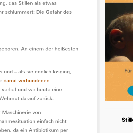
g, das Stillen als etwas
hr schlummert: Die Gefahr des
geboren. An einem der heißesten
 und – als sie endlich losging,
er
damit verbundenen
verlief und wir heute eine
 Wehmut darauf zurück.
er Maschinerie von
Stil
nahmesituation einfach nicht
eben, da ein Antibiotikum per