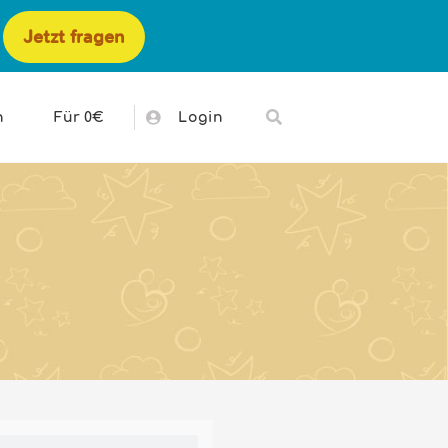
Jetzt fragen
h
Für 0€
Login