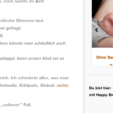
, mich nachts im Bett
ritische Stimmen laut.
ir gefragt.
ß.
llens könnte man schließlich auch
8 Tipps für leichtere Nächte mit
Ohne Sau
eklappt, beim ersten Kind sei es
dem Stillkind
mich. Ich schmierte alles, was man
Heilwolle, Kühlpads, Globuli,
nichts
Du bist hier:
mit Happy E
seltener“ Fall.