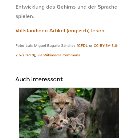
Entwicklung des Gehirns und der Sprache
spielen.
Vollständigen Artikel (englisch) lesen …
Foto: Luis Miguel Bugallo Sánchez [
GFDL
or
CC-BY-SA-3.0-
2.5-2.0-1.0
],
via Wikimedia Commons
Auch interessant: