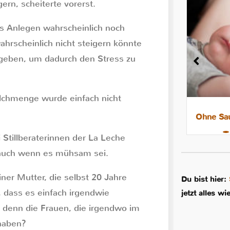
ern, scheiterte vorerst.
s Anlegen wahrscheinlich noch
hrscheinlich nicht steigern könnte
 geben, um dadurch den Stress zu
ilchmenge wurde einfach nicht
8 Tipps für leichtere Nächte mit
Ohne Sau
dem Stillkind
 Stillberaterinnen der La Leche
, auch wenn es mühsam sei.
er Mutter, die selbst 20 Jahre
Du bist hier:
r, dass es einfach irgendwie
jetzt alles w
 denn die Frauen, die irgendwo im
 haben?