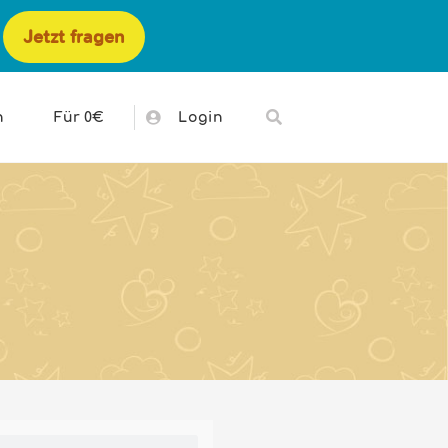
Jetzt fragen
h
Für 0€
Login