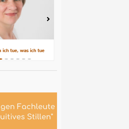
ich tue, was ich tue
Wenn das Abstillen trauri
macht – Gefühle, Hormone 
Hilfen