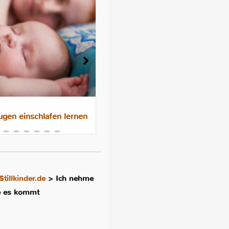
gen einschlafen lernen
Das 10-Nächte-Programm f
besseres Schlafen im
Familienbett
Stillkinder.de
>
Ich nehme
ie es kommt