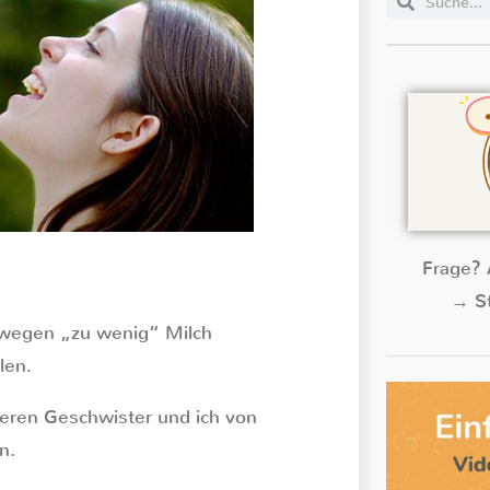
Frage? 
→ St
e wegen „zu wenig“ Milch
len.
teren Geschwister und ich von
n.