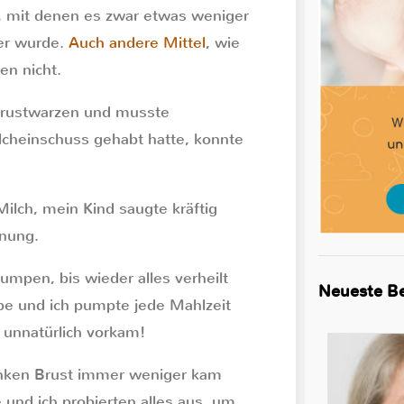
n, mit denen es zwar etwas weniger
ser wurde.
Auch andere Mittel
, wie
en nicht.
Brustwarzen und musste
lcheinschuss gehabt hatte, konnte
Milch, mein Kind saugte kräftig
dnung.
pen, bis wieder alles verheilt
Neueste Be
pe und ich pumpte jede Mahlzeit
o unnatürlich vorkam!
linken Brust immer weniger kam
nd ich probierten alles aus, um