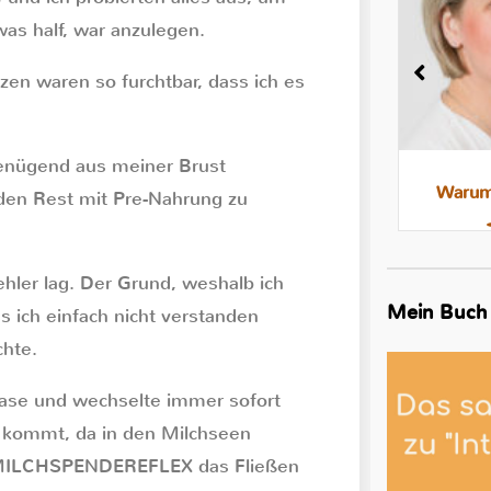
was half, war anzulegen.
zen waren so furchtbar, dass ich es
enügend aus meiner Brust
Milchstau und Milchbläschen:
Warum 
den Rest mit Pre-Nahrung zu
Was steckt dahinter, was hilft
hler lag. Der Grund, weshalb ich
Mein Buch
 ich einfach nicht verstanden
chte.
hase und wechselte immer sofort
 kommt, da in den Milchseen
r MILCHSPENDEREFLEX das Fließen