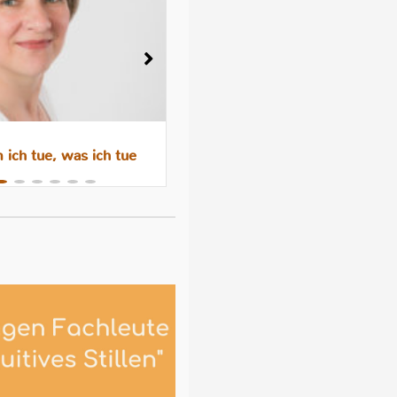
ich tue, was ich tue
Wenn das Abstillen trauri
macht – Gefühle, Hormone 
Hilfen