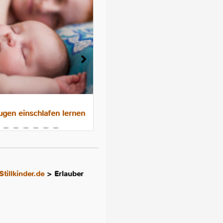
gen einschlafen lernen
Das 10-Nächte-Programm f
besseres Schlafen im
Familienbett
Stillkinder.de
>
Erlauber