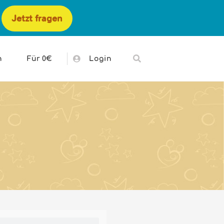
Jetzt fragen
h
Für 0€
Login