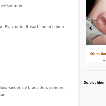
t willkommen.
inen Platz unter Erwachsenen haben
8 Tipps für leichtere Nächte mit
Ohne Sau
dem Stillkind
Du bist hier:
dass Kinder sie bräuchten, sondern,
nen.