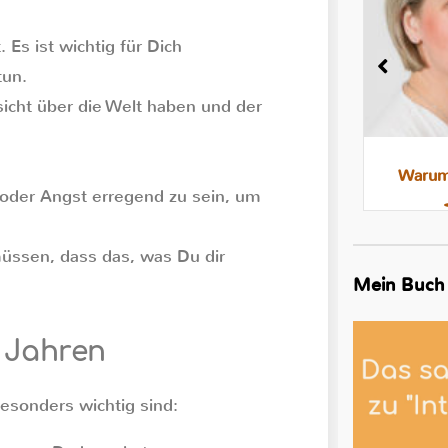
 Es ist wichtig für Dich
tun.
sicht über die Welt haben und der
Milchstau und Milchbläschen:
Warum 
t oder Angst erregend zu sein, um
Was steckt dahinter, was hilft
üssen, dass das, was Du dir
Mein Buch
f Jahren
besonders wichtig sind: