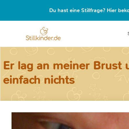
Du hast eine Stillfrage? Hier b
Er lag an meiner Brust
einfach nichts