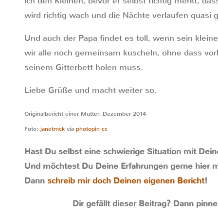
ich den Kleinen, bevor er selbst richtig merkt, da
wird richtig wach und die Nächte verlaufen quasi 
Und auch der Papa findet es toll, wenn sein klein
wir alle noch gemeinsam kuscheln, ohne dass vo
seinem Gitterbett holen muss.
Liebe Grüße und macht weiter so.
Originalbericht einer Mutter, Dezember 2014
Foto:
janetmck
via
photopin
cc
Hast Du selbst eine schwierige Situation mit Dei
Und möchtest Du Deine Erfahrungen gerne hier m
Dann
schreib mir doch Deinen eigenen Bericht
!
Dir gefällt dieser Beitrag? Dann pinne