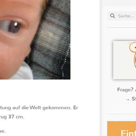
Frage? 
→ St
itung auf die Welt gekommen. Er
rug 37 cm.
he.