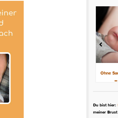
8 Tipps für leichtere Nächte mit
Ohne Sau
dem Stillkind
Du bist hier:
meiner Brust