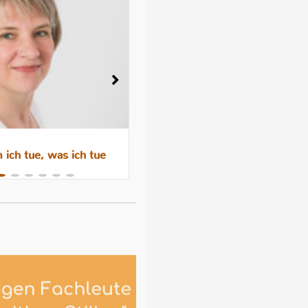
ich tue, was ich tue
Wenn das Abstillen trauri
macht – Gefühle, Hormone 
Hilfen