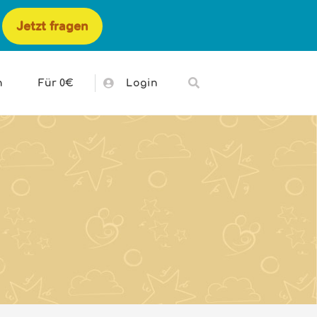
Jetzt fragen
h
Für 0€
Login