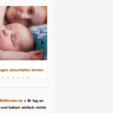
gen einschlafen lernen
Das 10-Nächte-Programm f
besseres Schlafen im
Familienbett
Stillkinder.de
>
Er lag an
 und bekam einfach nichts