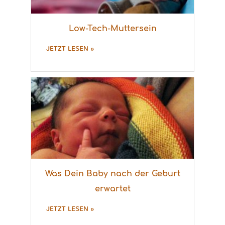
Low-Tech-Muttersein
JETZT LESEN »
Was Dein Baby nach der Geburt
erwartet
JETZT LESEN »