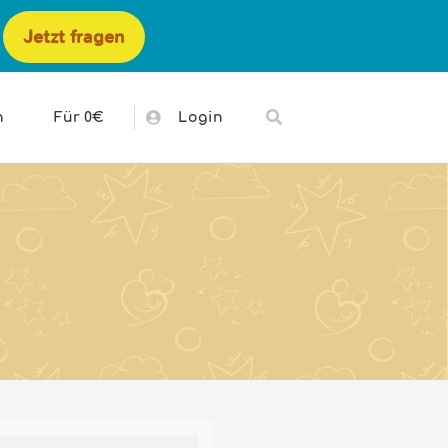
Jetzt fragen
h
Für 0€
Login