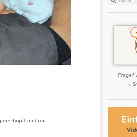
Frage? 
→ St
g erschöpft und mit