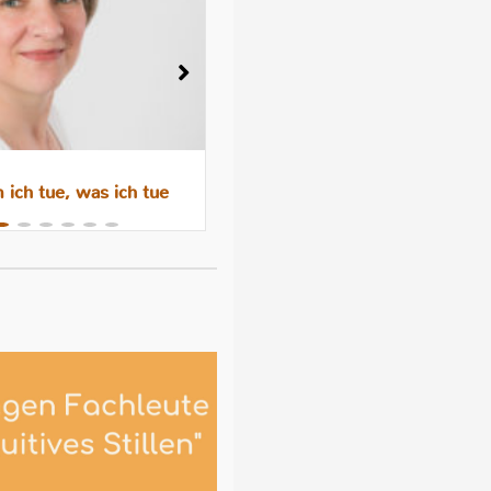
ich tue, was ich tue
Wenn das Abstillen trauri
macht – Gefühle, Hormone 
Hilfen