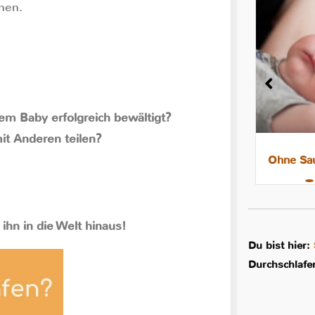
nen.
nem Baby erfolgreich bewältigt?
it Anderen teilen?
8 Tipps für leichtere Nächte mit
Ohne Sau
dem Stillkind
 ihn in die Welt hinaus!
Du bist hier:
Durchschlafe