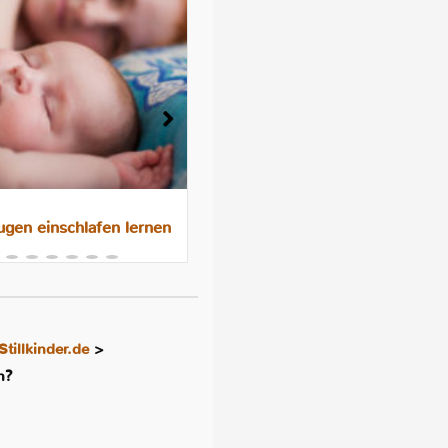
gen einschlafen lernen
Das 10-Nächte-Programm f
besseres Schlafen im
Familienbett
Stillkinder.de
>
n?