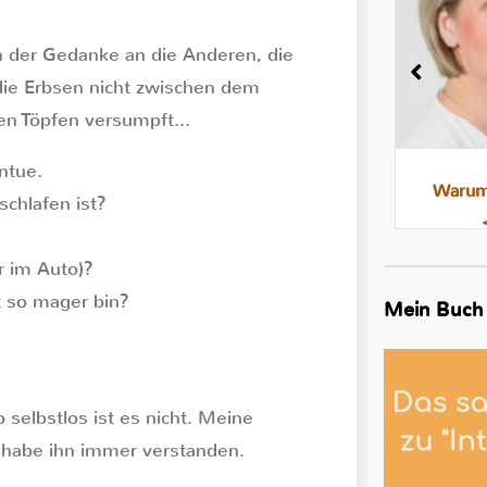
h der Gedanke an die Anderen, die
die Erbsen nicht zwischen dem
gen Töpfen versumpft…
ntue.
Milchstau und Milchbläschen:
Warum 
schlafen ist?
Was steckt dahinter, was hilft
r im Auto)?
t so mager bin?
Mein Buch
 selbstlos ist es nicht. Meine
h habe ihn immer verstanden.