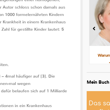
er Autor schloss schon damals aus
on 1000 formelernährten Kindern
r Krankheit in einem Krankenhaus
l für gestillte Kinder lautet: 5
Milchstau und Milchbläschen:
Warum 
Was steckt dahinter, was hilft
iten.
 – 4mal häufiger auf [3]. Die
Mein Buch
ionen-mal wegen
afür belaufen sich auf 1 Milliarde
tionen in ein Krankenhaus