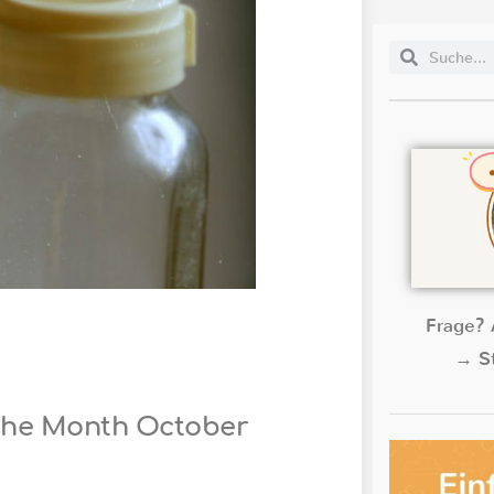
Frage? 
→ St
the Month October