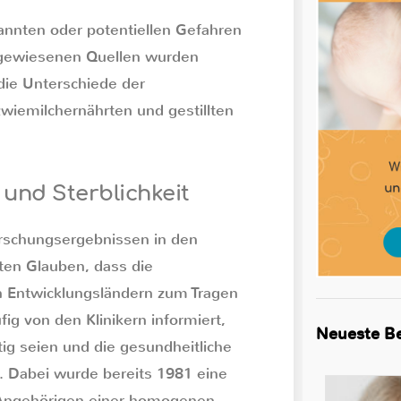
kannten oder potentiellen Gefahren
chgewiesenen Quellen wurden
die Unterschiede der
zwiemilchernährten und gestillten
 und Sterblichkeit
orschungsergebnissen in den
eten Glauben, dass die
n Entwicklungsländern zum Tragen
ig von den Klinikern informiert,
Neueste Be
ig seien und die gesundheitliche
d. Dabei wurde bereits 1981 eine
Angehörigen einer homogenen,