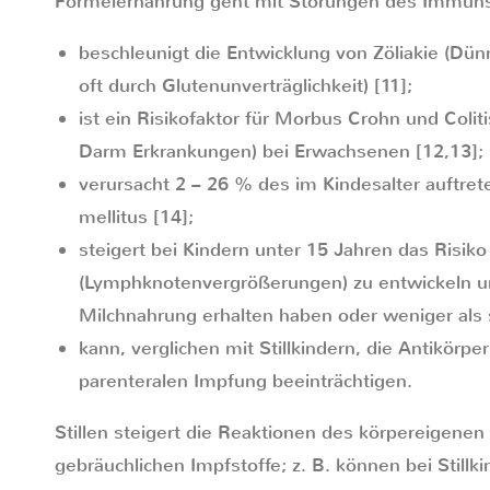
Formelernährung geht mit Störungen des Immuns
beschleunigt die Entwicklung von Zöliakie (Dü
oft durch Glutenunverträglichkeit) [11];
ist ein Risikofaktor für Morbus Crohn und Colit
Darm Erkrankungen) bei Erwachsenen [12,13];
verursacht 2 – 26 % des im Kindesalter auftrete
mellitus [14];
steigert bei Kindern unter 15 Jahren das Risi
(Lymphknotenvergrößerungen) zu entwickeln u
Milchnahrung erhalten haben oder weniger als 
kann, verglichen mit Stillkindern, die Antikörpe
parenteralen Impfung beeinträchtigen.
Stillen steigert die Reaktionen des körpereigen
gebräuchlichen Impfstoffe; z. B. können bei Stillk