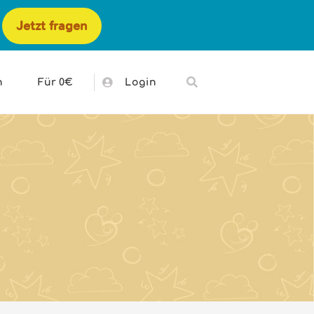
Jetzt fragen
h
Für 0€
Login