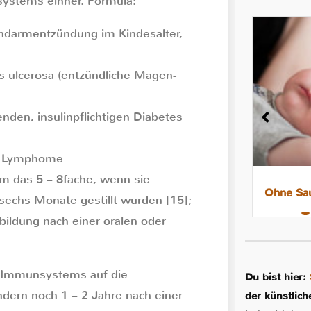
ystems einher. Formula:
nndarmentzündung im Kindesalter,
is ulcerosa (entzündliche Magen-
nden, insulinpflichtigen Diabetes
ko Lymphome
m das 5 – 8fache, wenn sie
8 Tipps für leichtere Nächte mit
Ohne Sau
sechs Monate gestillt wurden [15];
dem Stillkind
rbildung nach einer oralen oder
en Immunsystems auf die
Du bist hier:
indern noch 1 – 2 Jahre nach einer
der künstlic