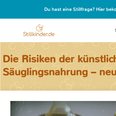
Du hast eine Stillfrage? Hier b
Die Risiken der künstli
Säuglingsnahrung – neu