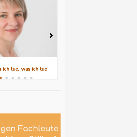
ich tue, was ich tue
Wenn das Abstillen trauri
macht – Gefühle, Hormone 
Hilfen