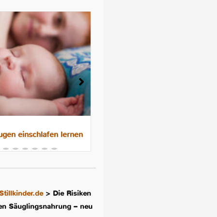
gen einschlafen lernen
Das 10-Nächte-Programm f
besseres Schlafen im
Familienbett
Stillkinder.de
>
Die Risiken
hen Säuglingsnahrung – neu