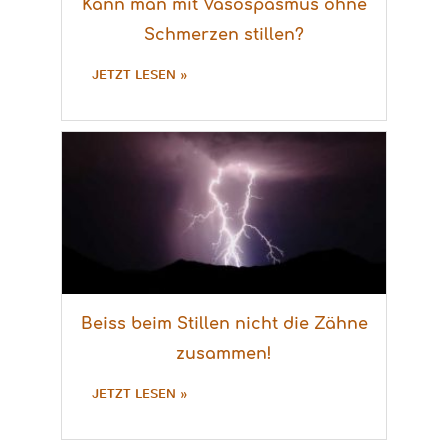
Kann man mit Vasospasmus ohne
Schmerzen stillen?
JETZT LESEN »
Beiss beim Stillen nicht die Zähne
zusammen!
JETZT LESEN »