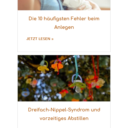
Die 10 häufigsten Fehler beim
Anlegen
JETZT LESEN »
Dreifach-Nippel-Syndrom und
vorzeitiges Abstillen